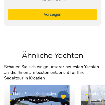
Vorzeigen
Ähnliche Yachten
Schauen Sie sich einige unserer neuesten Yachten
an, die Ihnen am besten entspricht für Ihre
Segeltour in Kroatien.
Marina Punat, Krk, Kroatien
Marina Pun
22 Aug - 29 Aug 2026
22 Aug -