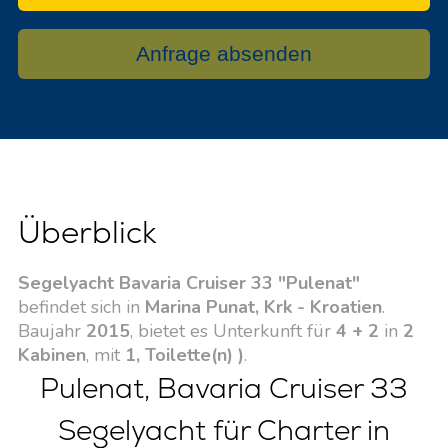
Anfrage absenden
Überblick
Segelyacht Bavaria Cruiser 33 "Pulenat"
befindet sich in
Marina Punat, Krk - Kroatien
.
Baujahr
2015
, bietet es Unterkunft für
4 + 2
in
2
Kabinen
, mit
1, Toilette(n) )
.
Pulenat, Bavaria Cruiser 33
Segelyacht für Charter in