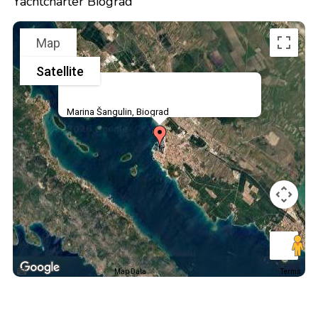
Yachtcharter Biograd
Map
Satellite
Marina Šangulin, Biograd
Map Data
Terms