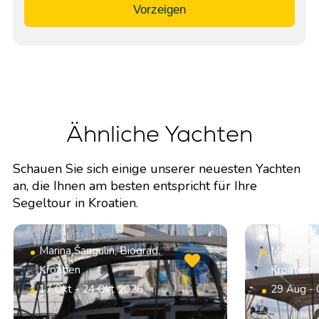
Vorzeigen
Ähnliche Yachten
Schauen Sie sich einige unserer neuesten Yachten
an, die Ihnen am besten entspricht für Ihre
Segeltour in Kroatien.
Marina Šangulin, Biograd,
Marina Šan
Kroatien
Kroatien
17 Okt - 24 Okt 2026
29 Aug -