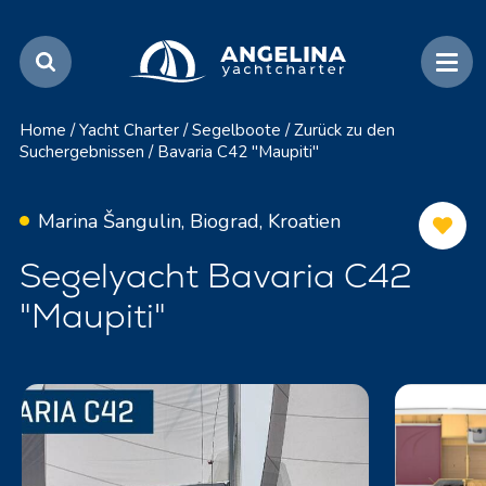
Home
/
Yacht Charter
/
Segelboote
/
Zurück zu den
Suchergebnissen
/
Bavaria C42 "Maupiti"
Marina Šangulin, Biograd, Kroatien
Segelyacht Bavaria C42
"Maupiti"