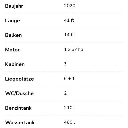
Baujahr
2020
Länge
41 ft
Balken
14 ft
Motor
1 x 57 hp
Kabinen
3
Liegeplätze
6 + 1
WC/Dusche
2
Benzintank
210 l
Wassertank
460 l