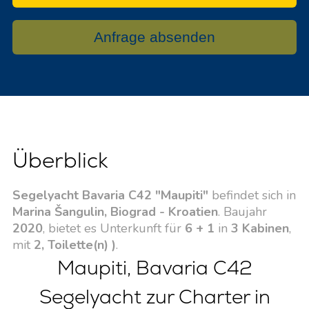
Anfrage absenden
Überblick
Segelyacht Bavaria C42 "Maupiti"
befindet sich in
Marina Šangulin, Biograd - Kroatien
. Baujahr
2020
, bietet es Unterkunft für
6 + 1
in
3 Kabinen
,
mit
2, Toilette(n) )
.
Maupiti, Bavaria C42
Segelyacht zur Charter in