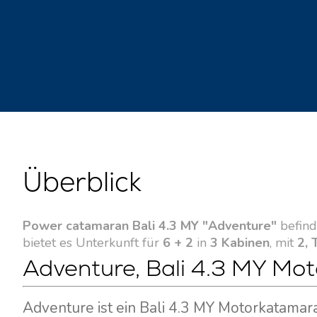
Überblick
Power catamaran Bali 4.3 MY "Adventure"
befind
bietet es Unterkunft für
6 + 2
in
3 Kabinen
, mit
2, 
Adventure, Bali 4.3 MY Mot
Adventure ist ein Bali 4.3 MY Motorkatamar