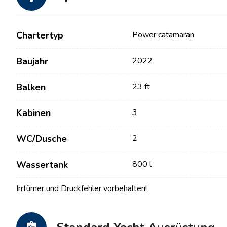
Chartertyp
Power catamaran
Baujahr
2022
Balken
23 ft
Kabinen
3
Kontakt
Unsere Flotte
WC/Dusche
2
Nachrichten / Blog
Segelboote
Wassertank
800 l
Über uns
Motorboote
Irrtümer und Druckfehler vorbehalten!
Partner
Katamarane
Häufig gestellte Fragen
Motorkatamarane