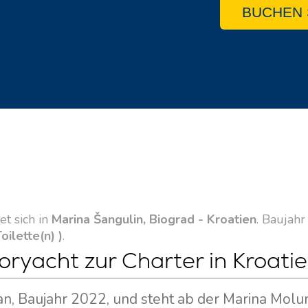
BUCHEN 
et sich in
Marina Šangulin, Biograd - Kroatien
. Baujah
Toilette(n) )
.
oryacht zur Charter in Kroati
an, Baujahr 2022, und steht ab der Marina Molum