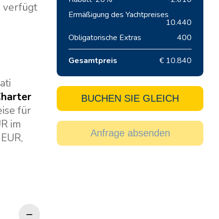
, verfügt
Ermäßigung des Yachtpreises
10.440
Obligatorische Extras
400
Gesamtpreis
€ 10.840
e
ati
Charter
BUCHEN SIE GLEICH
ise für
UR im
Anfrage absenden
 EUR,