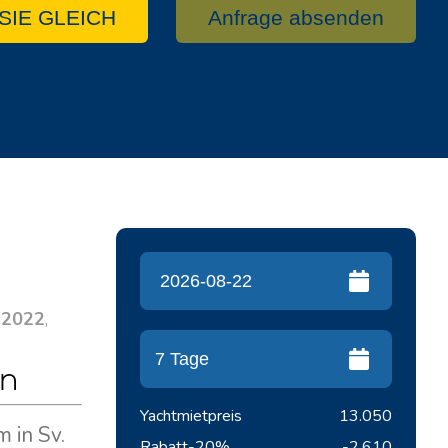
SIE GLEICH
Anfrage absenden
r
2022
,
en
Yachtmietpreis
13.050
 in Sv.
Rabatt
-20%
-2.610