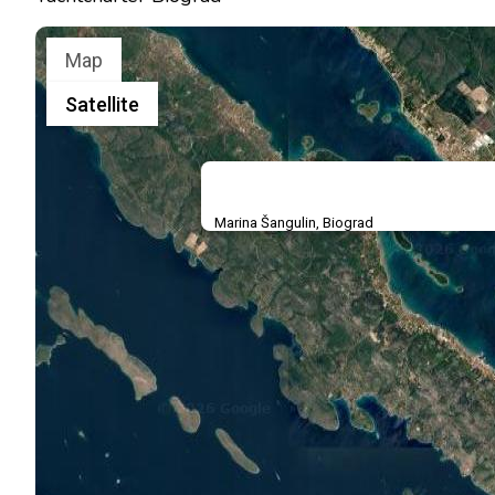
Map
Satellite
Marina Šangulin, Biograd