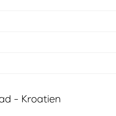
Yacht-Investition
Segelregion Split
Trogir
Valovie -
Fernsegelassistent
Segelregion Dubrovnik
Bali Katamarane zur
Istrien Segelregion
Charter
Segelregion Kvarner
g
ad - Kroatien