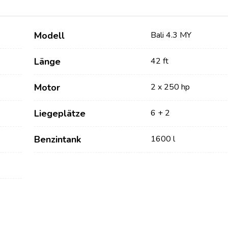
Modell
Bali 4.3 MY
Länge
42 ft
Motor
2 x 250 hp
Liegeplätze
6 + 2
Dienstleistungen
Destinations
Benzintank
1600 l
Bareboat Yachtcharter
Segelregion Zadar
Biograd na Moru
Yachtcharter mit Skipper
Segelregion Šibenik
Yachtcharter mit Crew
Vodice
Flotillen Yachtcharter
Rogoznica