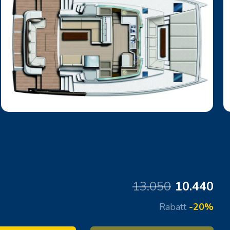
13.050
10.440
Rabatt
-20%