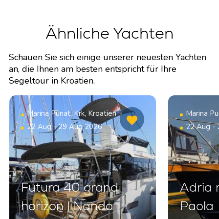
Ähnliche Yachten
Schauen Sie sich einige unserer neuesten Yachten
an, die Ihnen am besten entspricht für Ihre
Segeltour in Kroatien.
Marina Punat, Krk, Kroatien
Marina Pun
22 Aug - 29 Aug 2026
22 Aug -
Futura 40 grand
Adria 
horizon | Nanda
Paola