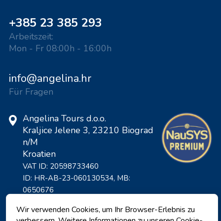
+385 23 385 293
Arbeitszeit:
Mon - Fr 08:00h - 16:00h
info@angelina.hr
Für Fragen
Angelina Tours d.o.o.
Kraljice Jelene 3, 23210 Biograd
n/M
Kroatien
VAT ID: 20598733460
ID: HR-AB-23-060130534, MB:
0650676
Wir verwenden Cookies, um Ihr Browser-Erlebnis zu
verbessern. Weitere Informationen zu unseren Cookie-