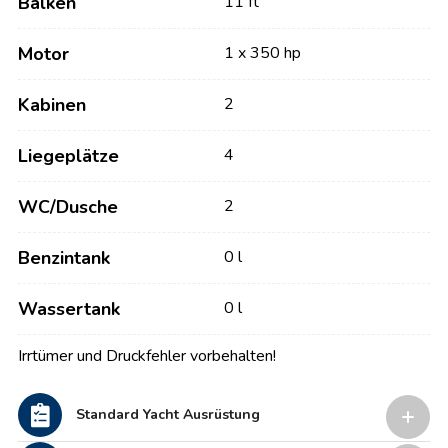
Balken
11 ft
Motor
1 x 350 hp
Kabinen
2
Liegeplätze
4
WC/Dusche
2
Benzintank
0 l
Wassertank
0 l
Irrtümer und Druckfehler vorbehalten!
Standard Yacht Ausrüstung