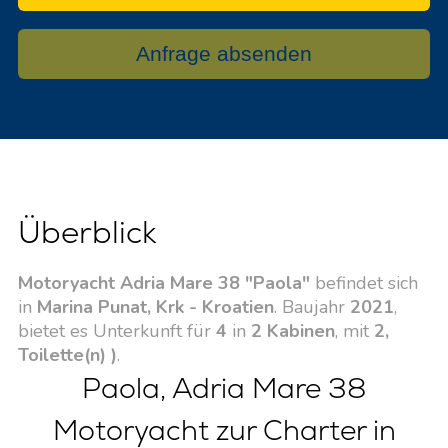
Anfrage absenden
Überblick
Motoryacht Adria Mare 38 "Paola"
befindet sich
in
Marina Punat, Krk - Kroatien
. Baujahr
2021
,
bietet es Unterkunft für
4
in
2 Kabinen
, mit
2,
Toilette(n) )
.
Paola, Adria Mare 38
Motoryacht zur Charter in