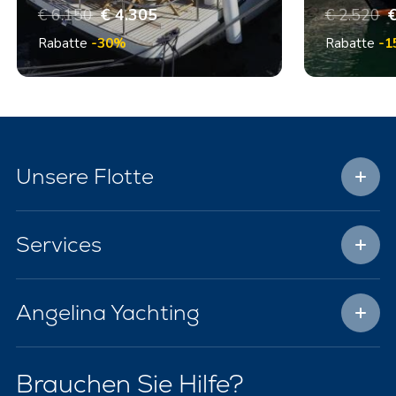
€ 6.150
€ 4.305
€ 2.520
€
Rabatte
-30%
Rabatte
-1
Unsere Flotte
Services
Angelina Yachting
Brauchen Sie Hilfe?