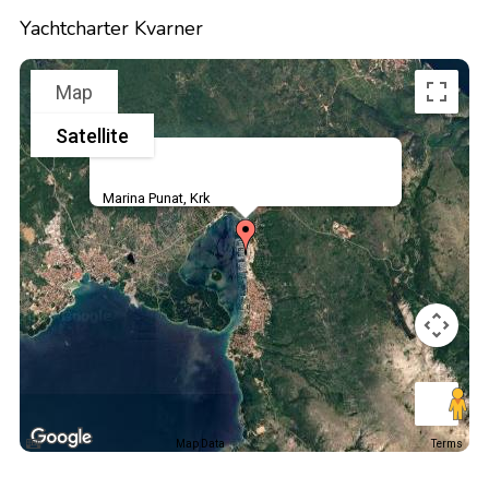
Yachtcharter Kvarner
Map
Satellite
Marina Punat, Krk
Map Data
Terms