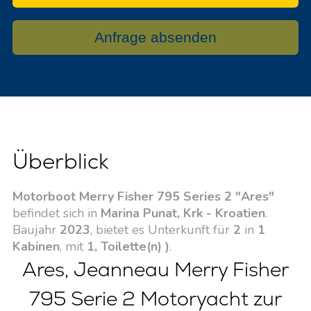
Anfrage absenden
Überblick
Motorboot Merry Fisher 795 Series 2 "Ares"
befindet sich in
Marina Punat, Krk - Kroatien
.
Baujahr
2023
, bietet es Unterkunft für
2
in
1
Kabinen
, mit
1, Toilette(n) )
.
Ares, Jeanneau Merry Fisher
795 Serie 2 Motoryacht zur