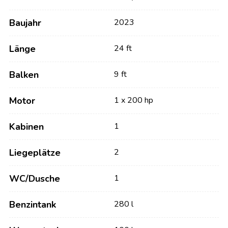
Baujahr
2023
Länge
24 ft
Balken
9 ft
Motor
1 x 200 hp
Kabinen
1
Liegeplätze
2
WC/Dusche
1
Benzintank
280 l