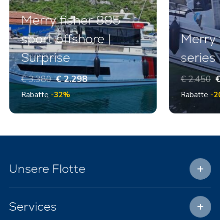
Merry fisher 895
sport offshore |
Merry 
Surprise
series 
€ 3.380
€ 2.298
€ 2.450
€
Rabatte
-32%
Rabatte
-2
Unsere Flotte
Services