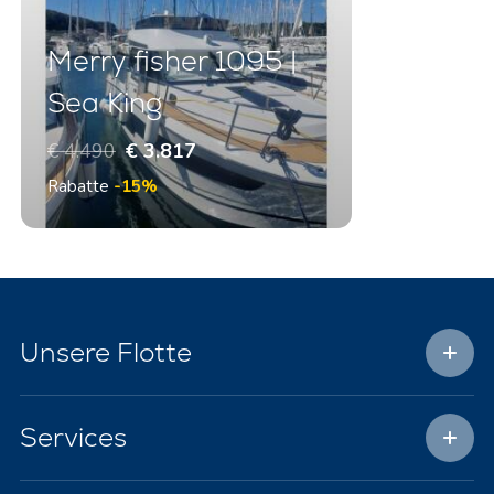
Merry fisher 1095 |
Sea King
€ 4.490
€ 3.817
Rabatte
-15%
Unsere Flotte
Services