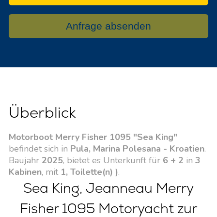
Anfrage absenden
Überblick
Motorboot Merry Fisher 1095 "Sea King"
befindet sich in
Pula, Marina Polesana - Kroatien
.
Baujahr
2025
, bietet es Unterkunft für
6 + 2
in
3
Kabinen
, mit
1, Toilette(n) )
.
Sea King, Jeanneau Merry
Fisher 1095 Motoryacht zur