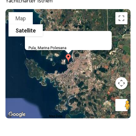
Yachtcharter Istrien
Map
Satellite
Pula, Marina Polesana
Map Data
Terms