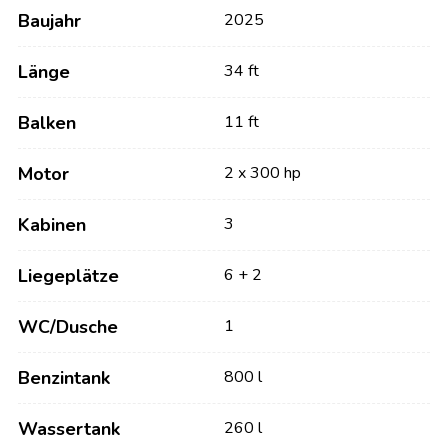
Baujahr
2025
Länge
34 ft
Balken
11 ft
Motor
2 x 300 hp
Kabinen
3
Liegeplätze
6 + 2
WC/Dusche
1
Benzintank
800 l
Wassertank
260 l