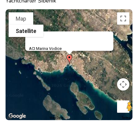
Yachtcharter Šibenik
Map
Satellite
ACI Marina Vodice
Map Data
Terms