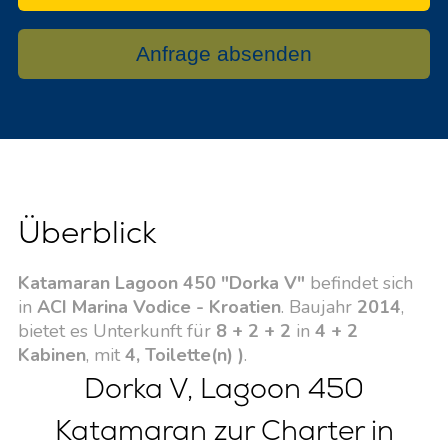
Anfrage absenden
Überblick
Katamaran Lagoon 450 "Dorka V"
befindet sich
in
ACI Marina Vodice - Kroatien
. Baujahr
2014
,
bietet es Unterkunft für
8 + 2 + 2
in
4 + 2
Kabinen
, mit
4, Toilette(n) )
.
Dorka V, Lagoon 450
Katamaran zur Charter in