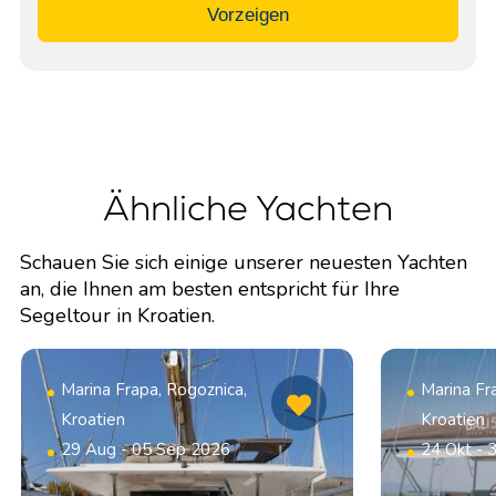
Vorzeigen
Ähnliche Yachten
Schauen Sie sich einige unserer neuesten Yachten
an, die Ihnen am besten entspricht für Ihre
Segeltour in Kroatien.
Marina Frapa, Rogoznica,
Marina Fr
Kroatien
Kroatien
29 Aug - 05 Sep 2026
24 Okt - 