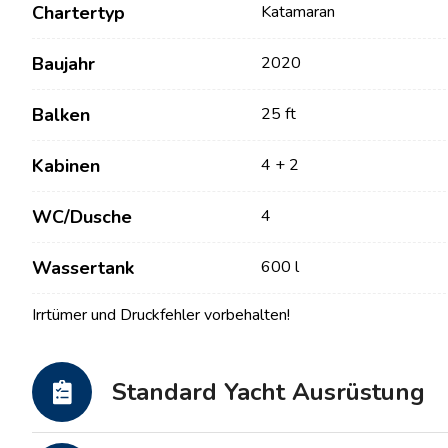
Chartertyp
Katamaran
Baujahr
2020
Balken
25 ft
Kabinen
4 + 2
WC/Dusche
4
Kontakt
Unsere Flotte
Wassertank
600 l
Irrtümer und Druckfehler vorbehalten!
Nachrichten / Blog
Segelboote
Über uns
Motorboote
Partner
Standard Yacht Ausrüstung
Katamarane
Häufig gestellte Fragen
Motorkatamarane