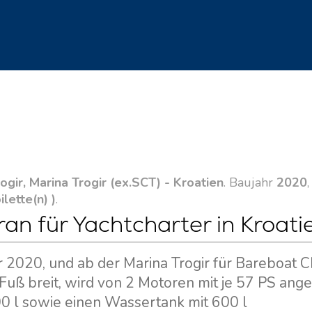
ogir, Marina Trogir (ex.SCT) - Kroatien
. Baujahr
2020
ilette(n) )
.
n für Yachtcharter in Kroati
r 2020, und ab der Marina Trogir für Bareboat C
 Fuß breit, wird von 2 Motoren mit je 57 PS ang
00 l sowie einen Wassertank mit 600 l