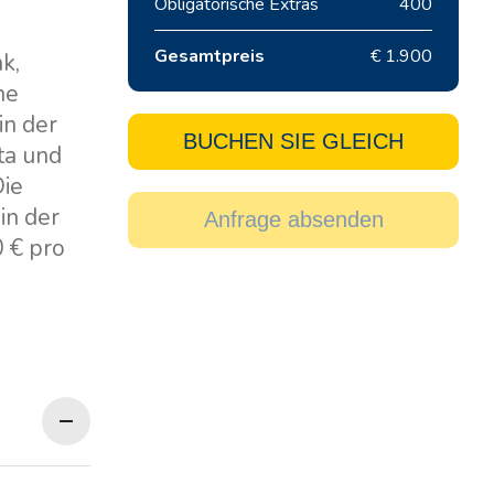
Obligatorische Extras
400
Gesamtpreis
€ 1.900
k,
ne
in der
BUCHEN SIE GLEICH
ta und
Die
in der
Anfrage absenden
0 € pro