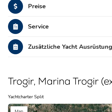
Motoryachten
Preise
Service
Zusätzliche Yacht Ausrüstun
Trogir, Marina Trogir (e
Yachtcharter Split
Map