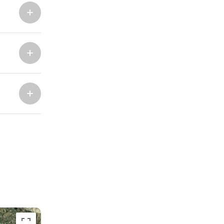
Marina Trogir - ACI
Nordbasen
Marina Trogir - SCT
ACI Marina Split
Pula, ACI Marina Pomer
ACI Marina Dubrovnik,
Pula, Marina Polesana
Komolac
Marina Punat, Krk
Marina Losinj, Mali Losinj