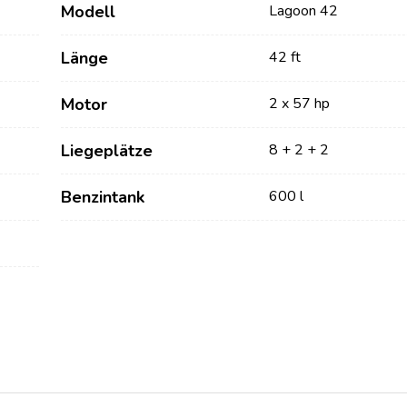
Modell
Lagoon 42
Länge
42 ft
Motor
2 x 57 hp
Liegeplätze
8 + 2 + 2
Benzintank
600 l
Dienstleistungen
Destinations
Bareboat Yachtcharter
Segelregion Zadar
Biograd na Moru
Yachtcharter mit Skipper
Segelregion Šibenik
Yachtcharter mit Crew
Vodice
Flotillen Yachtcharter
Rogoznica