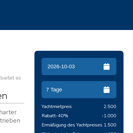
, bietet es
en
Yachtmietpreis
2.500
harter
Rabatt
-40%
-1.000
etrieben
Ermäßigung des Yachtpreises
1.500