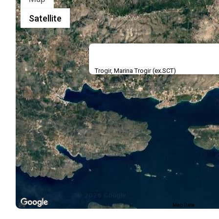
Satellite
Trogir, Marina Trogir (ex.SCT)
Map Data