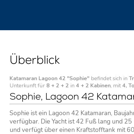
Überblick
Katamaran Lagoon 42 "Sophie"
befindet sich in
Tr
Unterkunft für
8 + 2 + 2
in
4 + 2 Kabinen
, mit
4, To
Sophie, Lagoon 42 Katamara
Sophie ist ein Lagoon 42 Katamaran, Baujah
verfügbar. Die Yacht ist 42 Fuß lang und 25
und verfügt über einen Kraftstofftank mit 6