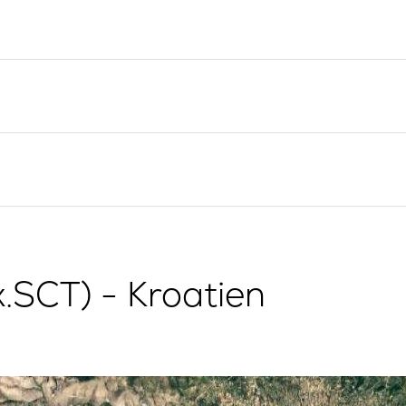
Yacht-Investition
Segelregion Split
Trogir
Valovie -
Fernsegelassistent
Segelregion Dubrovnik
Bali Katamarane zur
Istrien Segelregion
Charter
Segelregion Kvarner
g
x.SCT) - Kroatien