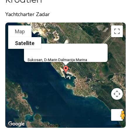
Yachtcharter Zadar
Map
Satellite
Sukosan, D-Marin Dalmacija Marina
Map Data
Terms