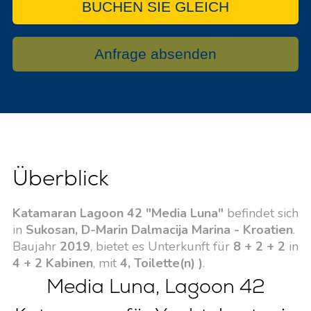
BUCHEN SIE GLEICH
Anfrage absenden
Überblick
Katamaran Lagoon 42 "Media Luna"
befindet sich
in
Sukosan, D-Marin Dalmacija Marina - Kroatien
.
Baujahr
2019
, bietet es Unterkunft für
8 + 2 + 2
in
4 + 2 Kabinen
, mit
4, Toilette(n) )
.
Media Luna, Lagoon 42