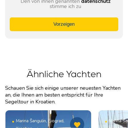
Den von ihnen genannten
datenschutz
stimme ich zu
Vorzeigen
Ähnliche Yachten
Schauen Sie sich einige unserer neuesten Yachten
an, die Ihnen am besten entspricht für Ihre
Segeltour in Kroatien.
Marina Šangulin, Biograd,
Marina Šan