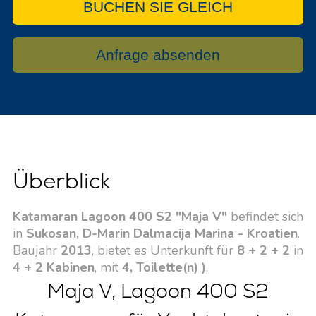
BUCHEN SIE GLEICH
Anfrage absenden
Überblick
Katamaran Lagoon 400 S2 "Maja V"
befindet sich
in
Sukosan, D-Marin Dalmacija Marina - Kroatien
.
Baujahr
2013
, bietet es Unterkunft für
8 + 2 + 2
in
4 + 2 Kabinen
, mit
4, Toilette(n) )
.
Maja V, Lagoon 400 S2