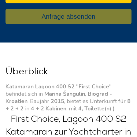
Anfrage absenden
Überblick
Katamaran Lagoon 400 S2 "First Choice"
befindet sich in
Marina Šangulin, Biograd -
Kroatien
. Baujahr
2015
, bietet es Unterkunft für
8
+ 2 + 2
in
4 + 2 Kabinen
, mit
4, Toilette(n) )
.
First Choice, Lagoon 400 S2
Katamaran zur Yachtcharter in