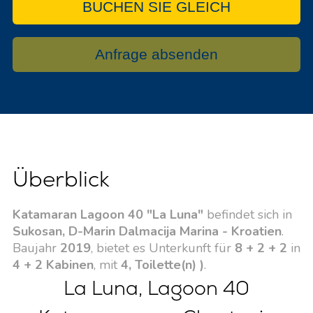
BUCHEN SIE GLEICH
Anfrage absenden
Überblick
Katamaran Lagoon 40 "La Luna"
befindet sich in
Sukosan, D-Marin Dalmacija Marina - Kroatien
.
Baujahr
2019
, bietet es Unterkunft für
8 + 2 + 2
in
4 + 2 Kabinen
, mit
4, Toilette(n) )
.
La Luna, Lagoon 40