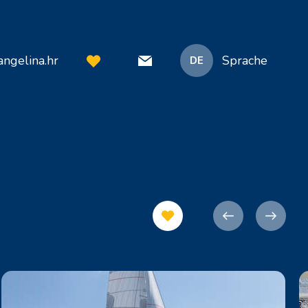
ngelina.hr
Sprache
DE