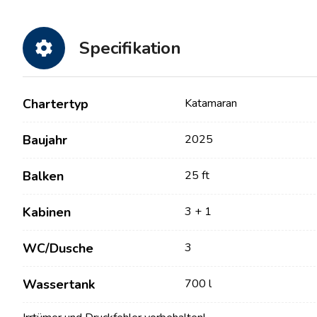
Specifikation
Chartertyp
Katamaran
Baujahr
2025
Balken
25 ft
Kontakt
Unsere Flotte
Kabinen
3 + 1
Nachrichten / Blog
Segelboote
WC/Dusche
3
Über uns
Motorboote
Partner
Katamarane
Wassertank
700 l
Häufig gestellte Fragen
Motorkatamarane