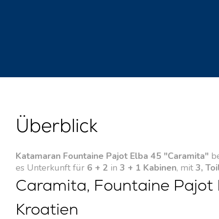
Überblick
Katamaran Fountaine Pajot Elba 45 "Caramita"
be
es Unterkunft für
6 + 2
in
3 + 1 Kabinen
, mit
3, Toi
Caramita, Fountaine Pajot 
Kroatien