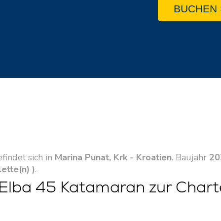
BUCHEN 
findet sich in
Marina Punat, Krk - Kroatien
. Baujahr
20
lette(n) )
.
Elba 45 Katamaran zur Charte