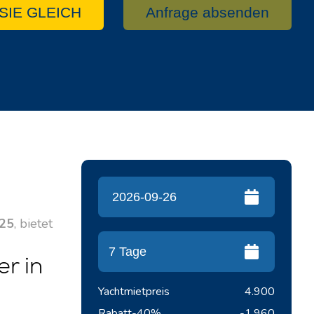
SIE GLEICH
Anfrage absenden
25
, bietet
r in
Yachtmietpreis
4.900
Rabatt
-40%
-1.960