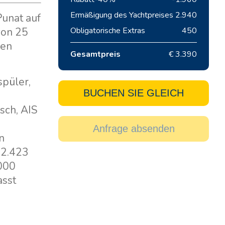
Ermäßigung des Yachtpreises
2.940
Punat auf
von 25
Obligatorische Extras
450
nen
Gesamtpreis
€ 3.390
spüler,
BUCHEN SIE GLEICH
sch, AIS
Anfrage absenden
n
 2.423
.000
asst