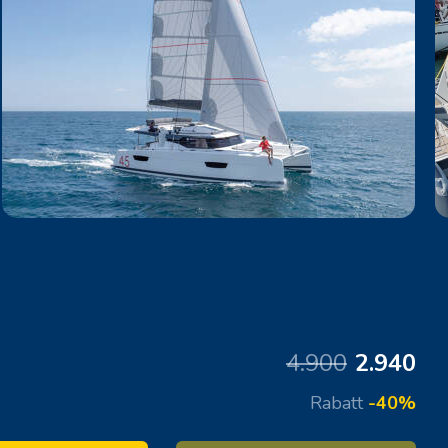
4.900
2.940
Rabatt
-40%