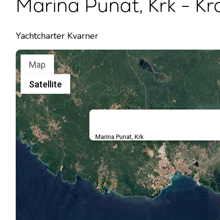
Marina Punat, Krk - Kr
Yachtcharter Kvarner
Map
Satellite
Marina Punat, Krk