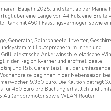
tamaran, Baujahr 2025, und steht ab der Marina 
verfügt über eine Länge von 44 Fuß, eine Breite 
tstofftank mit 450 l Fassungsvermögen sowie ei
e, Generator, Solarpaneele, Inverter, Geschirr
oundsystem mit Lautsprechern im Innen und
rill, elektrische Ankerwinsch, elektrische Win
gt in der Region Kvarner und eröffnet ideale
Lošinj und Rab. Caramita ist Teil der umfassende
 Wochenpreise beginnen in der Nebensaison bei
mmerwochen 9.350 Euro. Die Kaution beträgt 3
sis für 450 Euro pro Buchung erhältlich und umf
5 PS Außenbordmotor sowie WLAN Router.