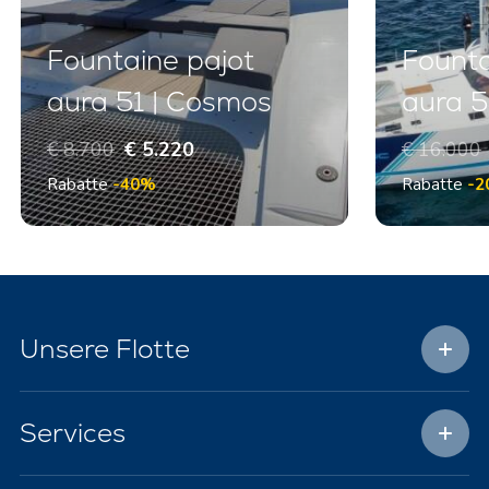
Fountaine pajot
Founta
aura 51 | Cosmos
aura 5
€ 8.700
€ 5.220
€ 16.000
Rabatte
-40%
Rabatte
-2
Unsere Flotte
Services