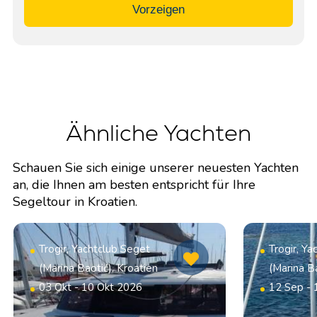
Vorzeigen
Ähnliche Yachten
Schauen Sie sich einige unserer neuesten Yachten
an, die Ihnen am besten entspricht für Ihre
Segeltour in Kroatien.
Trogir, Yachtclub Seget
Trogir, Y
(Marina Baotić), Kroatien
(Marina Ba
03 Okt - 10 Okt 2026
12 Sep -