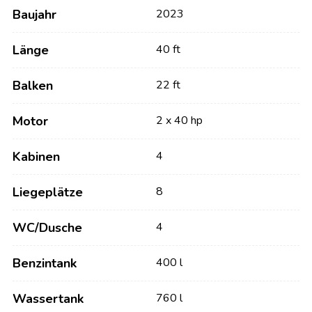
Baujahr
2023
Länge
40 ft
Balken
22 ft
Motor
2 x 40 hp
Kabinen
4
Liegeplätze
8
WC/Dusche
4
Benzintank
400 l
Wassertank
760 l