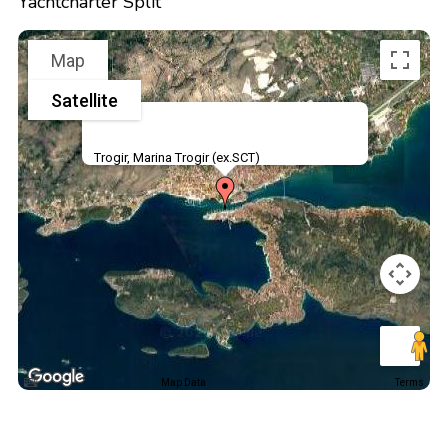
Yachtcharter Split
Map
Satellite
Trogir, Marina Trogir (ex.SCT)
Map Data
Terms