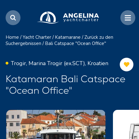
Home
/
Yacht Charter
/
Katamarane
/
Zurück zu den
Suchergebnissen
/
Bali Catspace "Ocean Office"
Trogir, Marina Trogir (ex.SCT), Kroatien
Katamaran Bali Catspace
"Ocean Office"