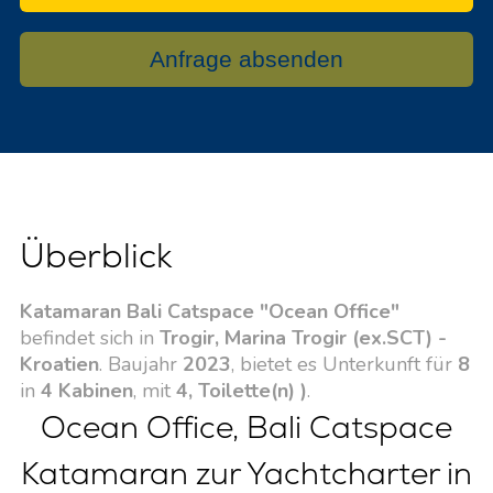
Anfrage absenden
Überblick
Katamaran Bali Catspace "Ocean Office"
befindet sich in
Trogir, Marina Trogir (ex.SCT) -
Kroatien
. Baujahr
2023
, bietet es Unterkunft für
8
in
4 Kabinen
, mit
4, Toilette(n) )
.
Ocean Office, Bali Catspace
Katamaran zur Yachtcharter in