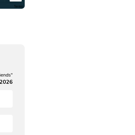
Terms
riends"
 2026