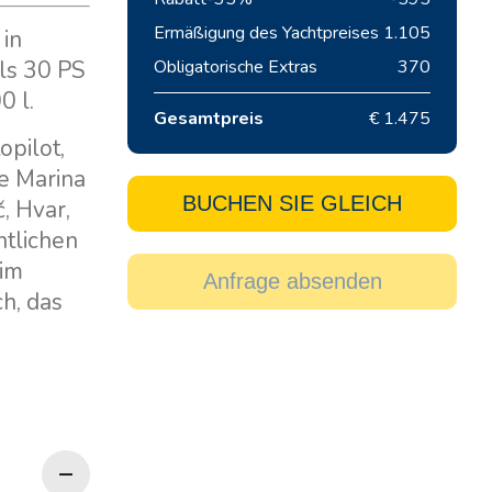
Ermäßigung des Yachtpreises
1.105
 in
ils 30 PS
Obligatorische Extras
370
0 l.
Gesamtpreis
€ 1.475
opilot,
e Marina
BUCHEN SIE GLEICH
, Hvar,
ntlichen
 im
Anfrage absenden
h, das