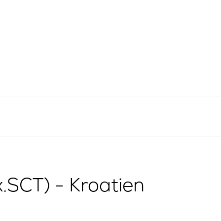
Yacht-Investition
Segelregion Split
Trogir
Valovie -
Fernsegelassistent
Segelregion Dubrovnik
Bali Katamarane zur
Istrien Segelregion
Charter
Segelregion Kvarner
g
x.SCT) - Kroatien