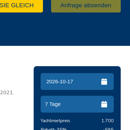
SIE GLEICH
Anfrage absenden
2021
,
Yachtmietpreis
1.700
Rabatt
-35%
-595