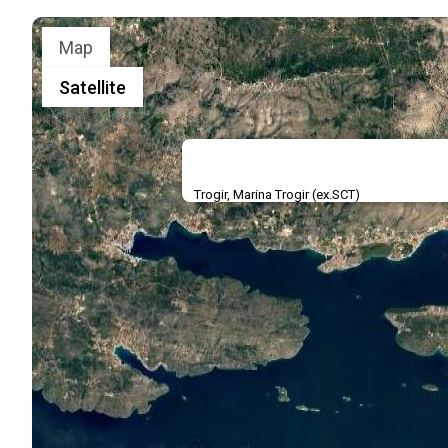
Map
Satellite
Trogir, Marina Trogir (ex.SCT)