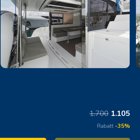
1.700
1.105
Rabatt
-35%