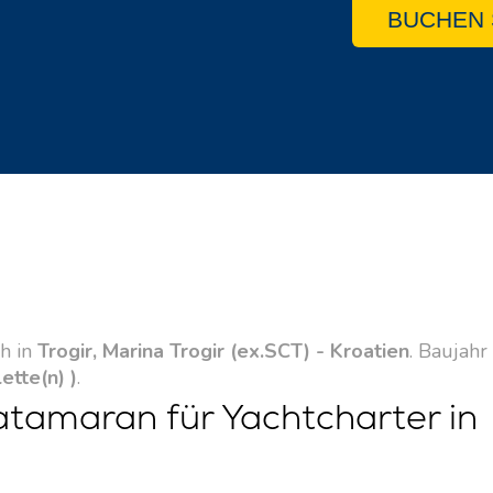
BUCHEN 
ch in
Trogir, Marina Trogir (ex.SCT) - Kroatien
. Baujahr
lette(n) )
.
Katamaran für Yachtcharter in