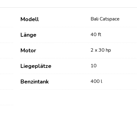
Modell
Bali Catspace
Länge
40 ft
Motor
2 x 30 hp
Liegeplätze
10
Dienstleistungen
Destinations
Benzintank
400 l
Bareboat Yachtcharter
Segelregion Zadar
Biograd na Moru
Yachtcharter mit Skipper
Segelregion Šibenik
Yachtcharter mit Crew
Vodice
Flotillen Yachtcharter
Rogoznica