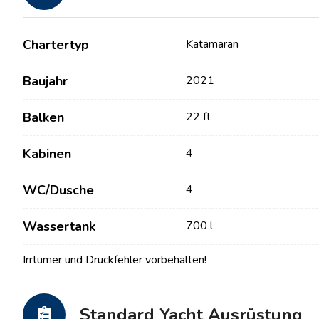
Chartertyp
Katamaran
Baujahr
2021
Balken
22 ft
Kabinen
4
Kontakt
Unsere Flotte
WC/Dusche
4
Nachrichten / Blog
Segelboote
Wassertank
700 l
Über uns
Motorboote
Irrtümer und Druckfehler vorbehalten!
Partner
Katamarane
Häufig gestellte Fragen
Motorkatamarane
Standard Yacht Ausrüstung