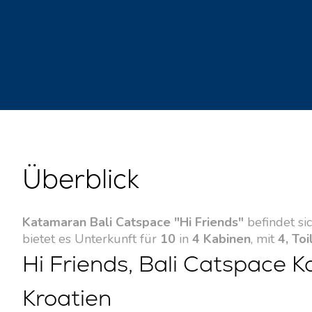
Überblick
Katamaran Bali Catspace "Hi Friends"
befindet si
bietet es Unterkunft für
10
in
4 Kabinen
, mit
4, Toi
Hi Friends, Bali Catspace 
Kroatien