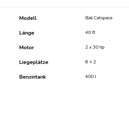
Modell
Bali Catspace
Länge
40 ft
Motor
2 x 30 hp
Liegeplätze
8 + 2
Dienstleistungen
Destinations
Benzintank
400 l
Bareboat Yachtcharter
Segelregion Zadar
Biograd na Moru
Yachtcharter mit Skipper
Segelregion Šibenik
Yachtcharter mit Crew
Vodice
Flotillen Yachtcharter
Rogoznica