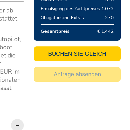
Ermäßigung des Yachtpreises
1.073
er ab
stattet
Obligatorische Extras
370
Gesamtpreis
€ 1.442
topilot,
iboot
BUCHEN SIE GLEICH
et die
r
 EUR im
Anfrage absenden
tionalen
asst.