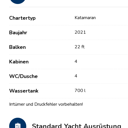
Chartertyp
Katamaran
Baujahr
2021
Balken
22 ft
Kabinen
4
Kontakt
Unsere Flotte
WC/Dusche
4
Nachrichten / Blog
Segelboote
Wassertank
700 l
Über uns
Motorboote
Irrtümer und Druckfehler vorbehalten!
Partner
Katamarane
Häufig gestellte Fragen
Motorkatamarane
Standard Yacht Ausrüstung