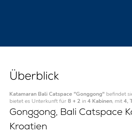
Überblick
Katamaran Bali Catspace "Gonggong"
befindet si
bietet es Unterkunft für
8 + 2
in
4 Kabinen
, mit
4, 
Gonggong, Bali Catspace K
Kroatien