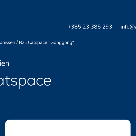
+385 23 385 293
info@a
bnissen
/
Bali Catspace "Gonggong"
ien
atspace