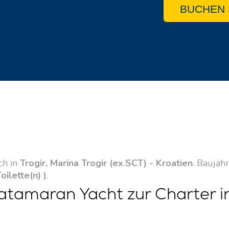
BUCHEN 
ch in
Trogir, Marina Trogir (ex.SCT) - Kroatien
. Baujah
Toilette(n) )
.
atamaran Yacht zur Charter i