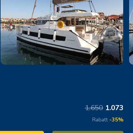
1.650
1.073
Rabatt
-35%