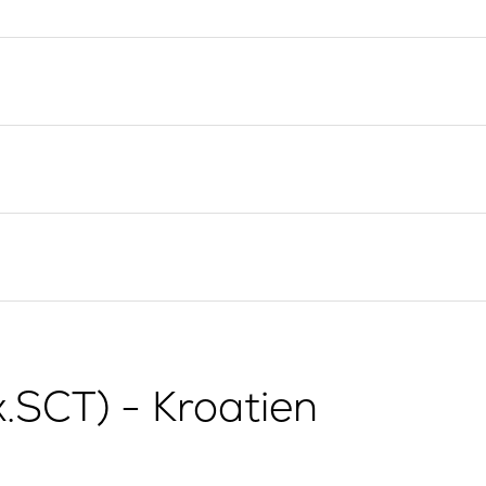
Yacht-Investition
Segelregion Split
Trogir
Valovie -
Fernsegelassistent
Segelregion Dubrovnik
Bali Katamarane zur
Istrien Segelregion
Charter
Segelregion Kvarner
g
x.SCT) - Kroatien