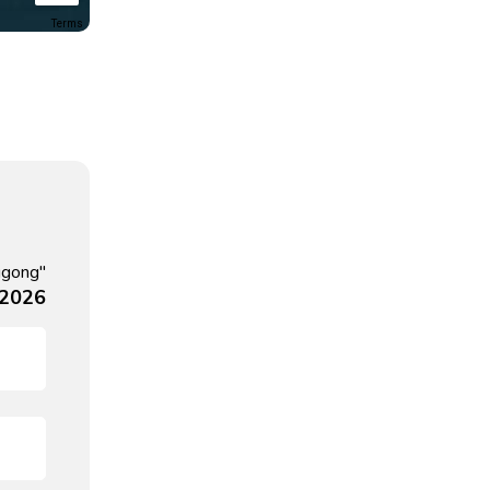
Terms
ggong"
 2026