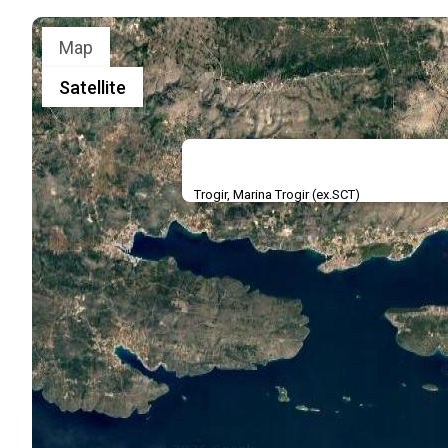
Map
Satellite
Trogir, Marina Trogir (ex.SCT)