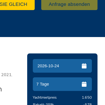
SIE GLEICH
Anfrage absenden
r
2021
,
n
Yachtmietpreis
1.650
Rabatt
-35%
-578