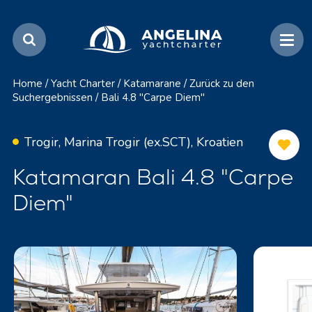
Home
/
Yacht Charter
/
Katamarane
/
Zurück zu den
Suchergebnissen
/
Bali 4.8 "Carpe Diem"
Trogir, Marina Trogir (ex.SCT), Kroatien
Katamaran Bali 4.8 "Carpe
Diem"