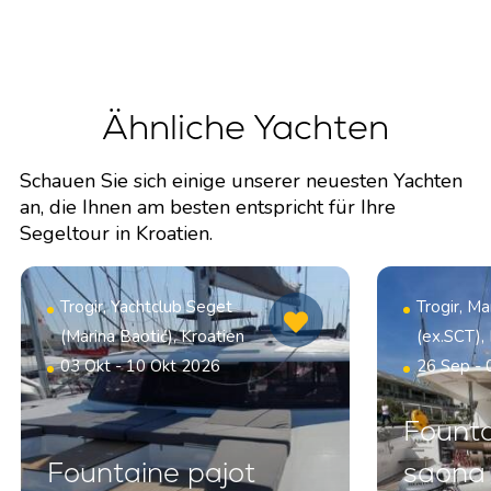
Ähnliche Yachten
Schauen Sie sich einige unserer neuesten Yachten
an, die Ihnen am besten entspricht für Ihre
Segeltour in Kroatien.
Trogir, Yachtclub Seget
Trogir, Ma
(Marina Baotić), Kroatien
(ex.SCT),
03 Okt - 10 Okt 2026
26 Sep - 
Founta
Fountaine pajot
saona 