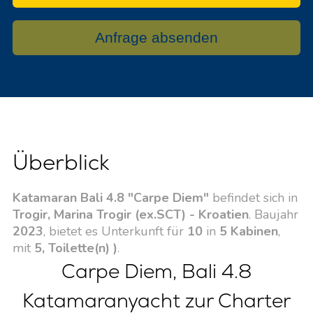
Anfrage absenden
Überblick
Katamaran Bali 4.8 "Carpe Diem"
befindet sich in
Trogir, Marina Trogir (ex.SCT) - Kroatien
. Baujahr
2023
, bietet es Unterkunft für
10
in
5 Kabinen
,
mit
5, Toilette(n) )
.
Carpe Diem, Bali 4.8
Katamaranyacht zur Charter