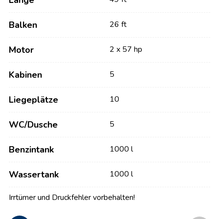
Länge
Balken
26 ft
Motor
2 x 57 hp
Kabinen
5
Liegeplätze
10
WC/Dusche
5
Benzintank
1000 l
Wassertank
1000 l
Irrtümer und Druckfehler vorbehalten!