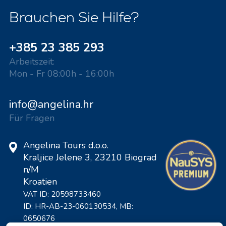
Brauchen Sie Hilfe?
+385 23 385 293
Arbeitszeit:
Mon - Fr 08:00h - 16:00h
info@angelina.hr
Für Fragen
Angelina Tours d.o.o.
Kraljice Jelene 3, 23210 Biograd
n/M
Kroatien
VAT ID: 20598733460
ID: HR-AB-23-060130534, MB:
0650676