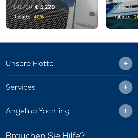
€ 8.700
€ 5.220
€ 16.000
Rabatte
-40%
Rabatte
-2
Unsere Flotte
Services
Angelina Yachting
Brauchen Sie Hilfe?