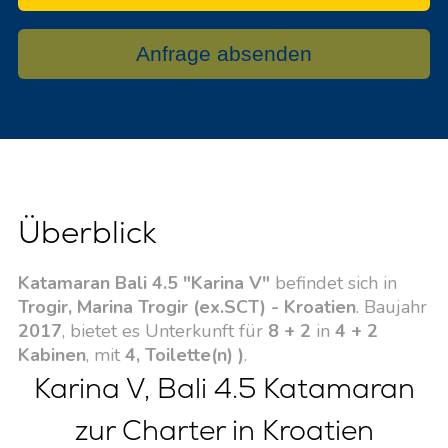
Anfrage absenden
Überblick
Katamaran Bali 4.5 "Karina V"
befindet sich in
Trogir, Marina Trogir (ex.SCT) - Kroatien
. Baujahr
2017
, bietet es Unterkunft für
8 + 2
in
4 + 2
Kabinen
, mit
4, Toilette(n) )
.
Karina V, Bali 4.5 Katamaran
zur Charter in Kroatien