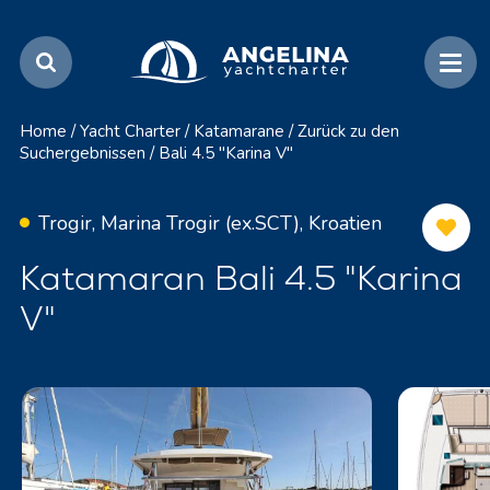
Home
/
Yacht Charter
/
Katamarane
/
Zurück zu den
Suchergebnissen
/
Bali 4.5 "Karina V"
Trogir, Marina Trogir (ex.SCT), Kroatien
Katamaran Bali 4.5 "Karina
V"