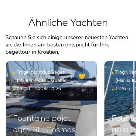
Ähnliche Yachten
Schauen Sie sich einige unserer neuesten Yachten
an, die Ihnen am besten entspricht für Ihre
Segeltour in Kroatien.
Trogir, Yachtclub Seget
Trogir, Y
(Marina Baotić), Kroatien
(Marina Ba
03 Okt - 10 Okt 2026
12 Sep -
Fountaine pajot
Founta
aura 51 | Cosmos
aura 5