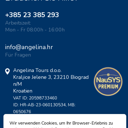
+385 23 385 293
Arbeitszeit:
Mon - Fr 08:00h - 16:00h
info@angelina.hr
Für Fragen
Angelina Tours d.o.o.
Kraljice Jelene 3, 23210 Biograd
n/M
Kroatien
VAT ID: 20598733460
ID: HR-AB-23-060130534, MB:
0650676
Wir verwenden Cookies, um Ihr Browser-Erlebnis zu