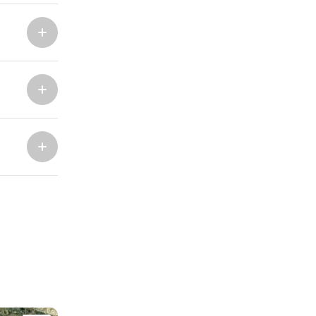
Marina Trogir - ACI
Nordbasen
Marina Trogir - SCT
ACI Marina Split
Pula, ACI Marina Pomer
ACI Marina Dubrovnik,
Pula, Marina Polesana
Komolac
Marina Punat, Krk
Marina Losinj, Mali Losinj