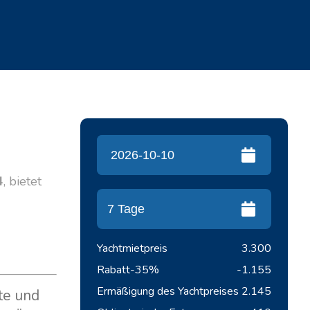
4
, bietet
n
Yachtmietpreis
3.300
Rabatt
-35%
-1.155
Ermäßigung des Yachtpreises
2.145
te und