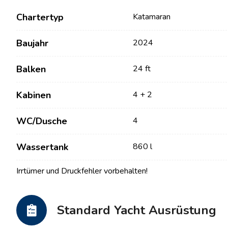
Chartertyp
Katamaran
Baujahr
2024
Balken
24 ft
Kabinen
4 + 2
WC/Dusche
4
Kontakt
Unsere Flotte
Wassertank
860 l
Nachrichten / Blog
Segelboote
Irrtümer und Druckfehler vorbehalten!
Über uns
Motorboote
Partner
Katamarane
Standard Yacht Ausrüstung
Häufig gestellte Fragen
Motorkatamarane