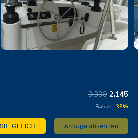
3.300
2.145
Rabatt
-35%
SIE GLEICH
Anfrage absenden