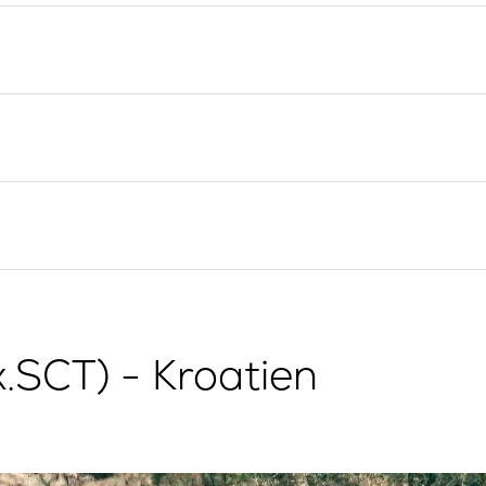
Yacht-Investition
Segelregion Split
Trogir
Valovie -
Fernsegelassistent
Segelregion Dubrovnik
Bali Katamarane zur
Istrien Segelregion
Charter
Segelregion Kvarner
g
x.SCT) - Kroatien