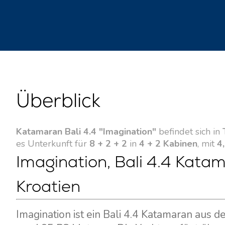
Überblick
Katamaran Bali 4.4 "Imagination"
befindet sich in
es Unterkunft für
8 + 2 + 2
in
4 + 2 Kabinen
, mit
4,
Imagination, Bali 4.4 Katam
Kroatien
Imagination ist ein Bali 4.4 Katamaran aus