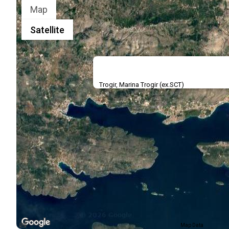
Map
Satellite
Trogir, Marina Trogir (ex.SCT)
Map Data