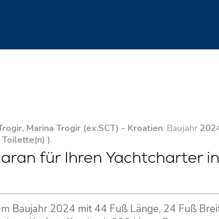
Trogir, Marina Trogir (ex.SCT) - Kroatien
. Baujahr
202
 Toilette(n) )
.
aran für Ihren Yachtcharter i
 dem Baujahr 2024 mit 44 Fuß Länge, 24 Fuß Brei