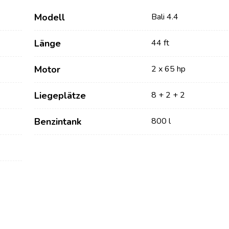
Modell
Bali 4.4
Länge
44 ft
Motor
2 x 65 hp
Liegeplätze
8 + 2 + 2
Benzintank
800 l
Dienstleistungen
Destinations
Bareboat Yachtcharter
Segelregion Zadar
Biograd na Moru
Yachtcharter mit Skipper
Segelregion Šibenik
Yachtcharter mit Crew
Vodice
Flotillen Yachtcharter
Rogoznica