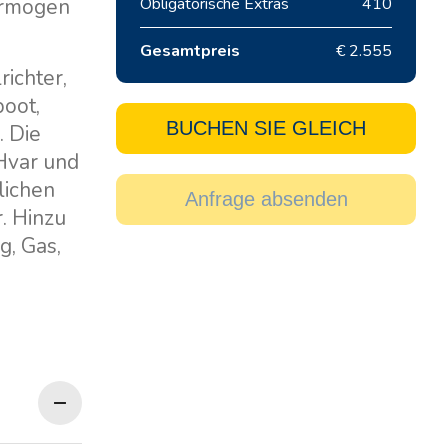
vermögen
Obligatorische Extras
410
Gesamtpreis
€ 2.555
ichter,
boot,
BUCHEN SIE GLEICH
. Die
 Hvar und
lichen
Anfrage absenden
. Hinzu
g, Gas,