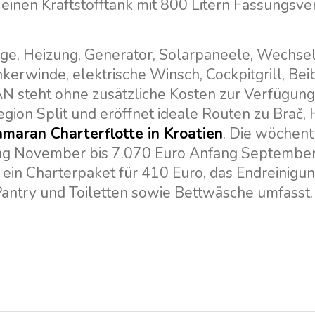
 einen Kraftstofftank mit 800 Litern Fassungs
e, Heizung, Generator, Solarpaneele, Wechselr
kerwinde, elektrische Winsch, Cockpitgrill, Bei
N steht ohne zusätzliche Kosten zur Verfügung
lregion Split und eröffnet ideale Routen zu Brač,
maran Charterflotte in Kroatien
. Die wöchent
ang November bis 7.070 Euro Anfang September
in Charterpaket für 410 Euro, das Endreinigun
antry und Toiletten sowie Bettwäsche umfasst.