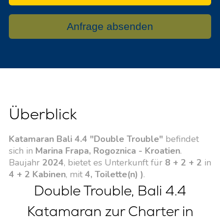
Anfrage absenden
Überblick
Katamaran Bali 4.4 "Double Trouble"
befindet
sich in
Marina Frapa, Rogoznica - Kroatien
.
Baujahr
2024
, bietet es Unterkunft für
8 + 2 + 2
in
4 + 2 Kabinen
, mit
4, Toilette(n) )
.
Double Trouble, Bali 4.4
Katamaran zur Charter in