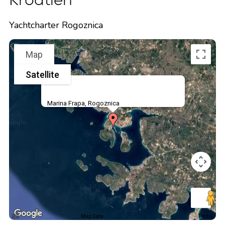
Yachtcharter Rogoznica
Map
Satellite
Marina Frapa, Rogoznica
Map Data
Terms