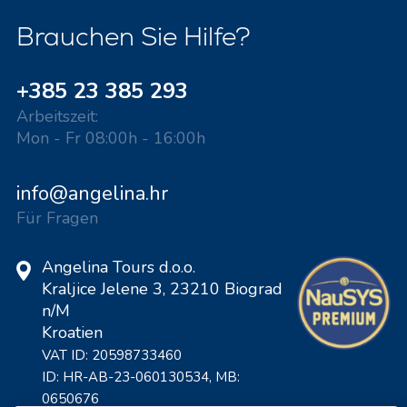
Brauchen Sie Hilfe?
+385 23 385 293
Arbeitszeit:
Mon - Fr 08:00h - 16:00h
info@angelina.hr
Für Fragen
Angelina Tours d.o.o.
Kraljice Jelene 3, 23210 Biograd
n/M
Kroatien
VAT ID: 20598733460
ID: HR-AB-23-060130534, MB:
0650676