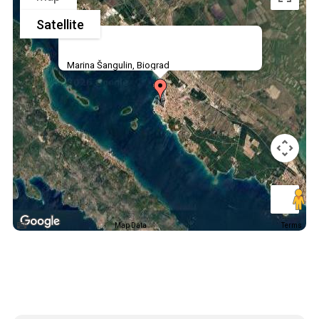
Satellite
Marina Šangulin, Biograd
Map Data
Terms