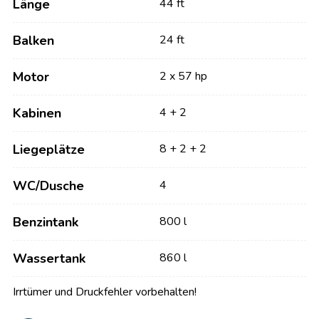
Länge
44 ft
Balken
24 ft
Motor
2 x 57 hp
Kabinen
4 + 2
Liegeplätze
8 + 2 + 2
WC/Dusche
4
Benzintank
800 l
Wassertank
860 l
Irrtümer und Druckfehler vorbehalten!