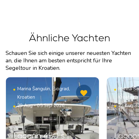
Ähnliche Yachten
Schauen Sie sich einige unserer neuesten Yachten
an, die Ihnen am besten entspricht für Ihre
Segeltour in Kroatien.
Marina Šangulin, Biograd,
Marina Šan
Kroatien
Kroatien
29 Aug - 05 Sep 2026
22 Aug -
Lagoon 450 s |
Lagoon