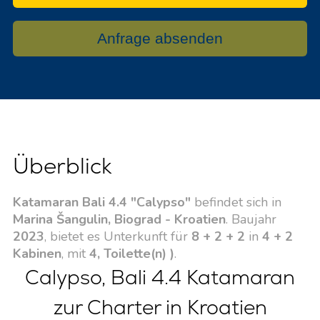
Anfrage absenden
Überblick
Katamaran Bali 4.4 "Calypso"
befindet sich in
Marina Šangulin, Biograd - Kroatien
. Baujahr
2023
, bietet es Unterkunft für
8 + 2 + 2
in
4 + 2
Kabinen
, mit
4, Toilette(n) )
.
Calypso, Bali 4.4 Katamaran
zur Charter in Kroatien