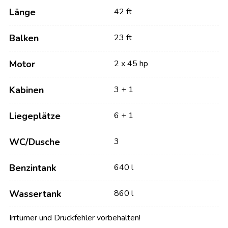
Länge
42 ft
Balken
23 ft
Motor
2 x 45 hp
Kabinen
3 + 1
Liegeplätze
6 + 1
WC/Dusche
3
Benzintank
640 l
Wassertank
860 l
Irrtümer und Druckfehler vorbehalten!