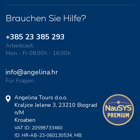
Brauchen Sie Hilfe?
+385 23 385 293
Arbeitszeit:
Mon - Fr 08:00h - 16:00h
info@angelina.hr
Für Fragen
Angelina Tours d.o.o.
Kraljice Jelene 3, 23210 Biograd
n/M
Kroatien
VAT ID: 20598733460
ID: HR-AB-23-060130534, MB: