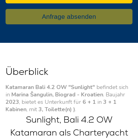
Anfrage absenden
Überblick
Katamaran Bali 4.2 OW "Sunlight"
befindet sich
in
Marina Šangulin, Biograd - Kroatien
. Baujahr
2023
, bietet es Unterkunft für
6 + 1
in
3 + 1
Kabinen
, mit
3, Toilette(n) )
.
Sunlight, Bali 4.2 OW
Katamaran als Charteryacht