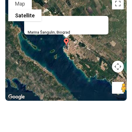
Map
Satellite
Marina Šangulin, Biograd
Map Data
Terms