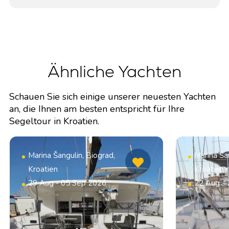
Ähnliche Yachten
Schauen Sie sich einige unserer neuesten Yachten
an, die Ihnen am besten entspricht für Ihre
Segeltour in Kroatien.
Marina Šangulin, Biograd,
Marina Šan
Kroatien
Kroatien
29 Aug - 05 Sep 2026
22 Aug -