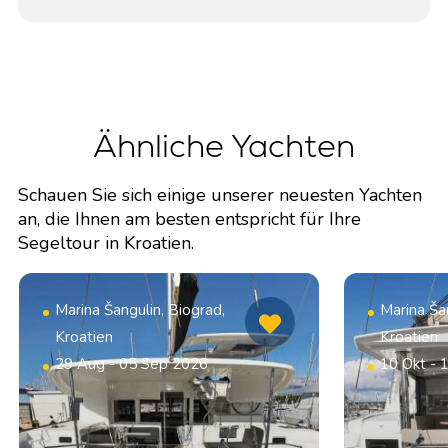
Ähnliche Yachten
Schauen Sie sich einige unserer neuesten Yachten
an, die Ihnen am besten entspricht für Ihre
Segeltour in Kroatien.
Marina Šangulin, Biograd,
Marina Šan
Kroatien
Kroatien
29 Aug - 05 Sep 2026
10 Okt - 