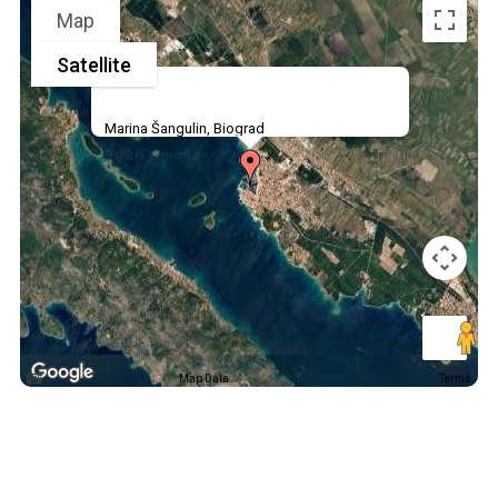
Map
Satellite
Marina Šangulin, Biograd
Map Data
Terms