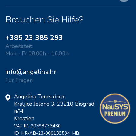
Brauchen Sie Hilfe?
+385 23 385 293
Arbeitszeit:
Mon - Fr 08:00h - 16:00h
info@angelina.hr
Für Fragen
Angelina Tours d.o.o.
Kraljice Jelene 3, 23210 Biograd
n/M
Kroatien
VAT ID: 20598733460
ID: HR-AB-23-060130534, MB: