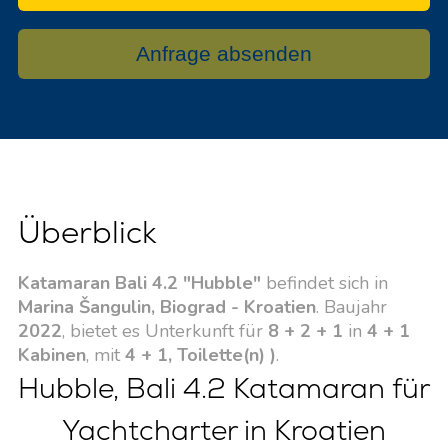
Anfrage absenden
Überblick
Katamaran Bali 4.2 "Hubble"
befindet sich in
Marina Šangulin, Biograd - Kroatien
. Baujahr
2022
, bietet es Unterkunft für
8 + 2 + 1
in
4 + 1
Kabinen
, mit
4 + 1, Toilette(n) )
.
Hubble, Bali 4.2 Katamaran für
Yachtcharter in Kroatien