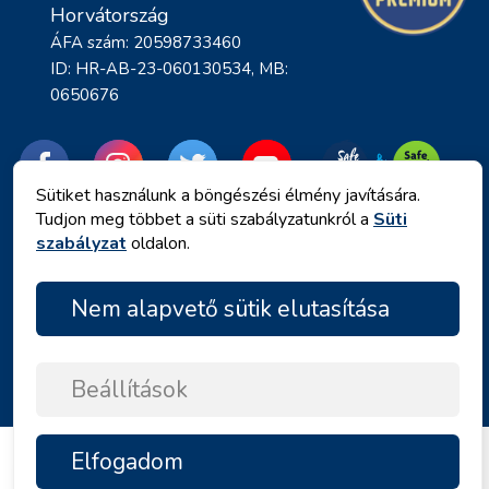
Horvátország
ÁFA szám: 20598733460
ID: HR-AB-23-060130534, MB:
0650676
Sütiket használunk a böngészési élmény javítására.
Tudjon meg többet a süti szabályzatunkról a
Süti
szabályzat
oldalon.
Nem alapvető sütik elutasítása
Adatvédelmi irányelvek
|
Általános Szerződési Feltételek
|
Copyright © 2026 by Angelina Tours d.o.o.
Beállítások
Elfogadom
FELSŐ