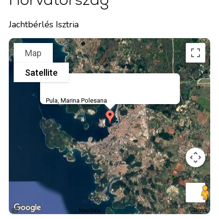
Jachtbérlés Isztria
Map
Satellite
Pula, Marina Polesana
Map Data
Terms