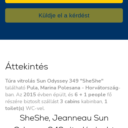
Küldje el a kérdést
Áttekintés
Túra vitrolás Sun Odyssey 349 "SheShe"
található
Pula, Marina Polesana - Horvátország
-
ban. Az
2015
évben épült, és
6 + 1 people
fő
részére biztosít szállást
3 cabins
kabinban,
1
toilet(s)
WC-vel.
SheShe, Jeanneau Sun