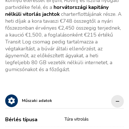
könnyű eléréssel Brijuni, Rovinj és Isztria nyugati
partvidéke felé, és a
horvátországi kapitány
nélküli vitorlás jachtok
charterflottájának része. A
heti díjak a kora tavaszi €748 összegtől a nyári
főszezonban érvényes €2,450 összegig terjednek,
a kaució €1,500, a foglalásonként €215 értékű
Transit Log csomag pedig tartalmazza a
végtakarítást, a búvár általi ellenőrzést, az
ágyneműt, az előkészített ágyakat, a heti
legfeljebb 80 GB vezeték nélküli internetet, a
gumicsónakot és a főzőgázt.
Műszaki adatok
Bérlés típusa
Túra vitrolás