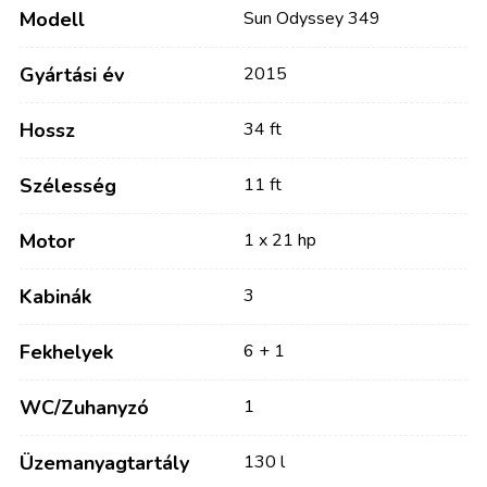
Modell
Sun Odyssey 349
Gyártási év
2015
Hossz
34 ft
Szélesség
11 ft
Motor
1 x 21 hp
Kabinák
3
Fekhelyek
6 + 1
WC/Zuhanyzó
1
Üzemanyagtartály
130 l