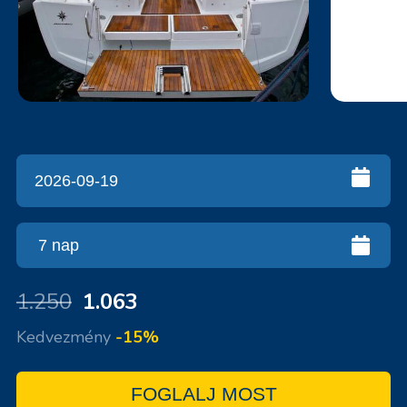
1.250
1.063
Kedvezmény
-15%
FOGLALJ MOST