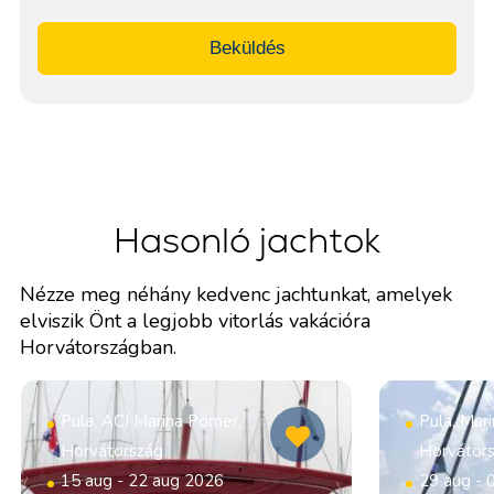
Beküldés
Hasonló jachtok
Nézze meg néhány kedvenc jachtunkat, amelyek
elviszik Önt a legjobb vitorlás vakációra
Horvátországban.
Pula, ACI Marina Pomer,
Pula, Mar
Horvátország
Horvátor
15 aug - 22 aug 2026
29 aug - 