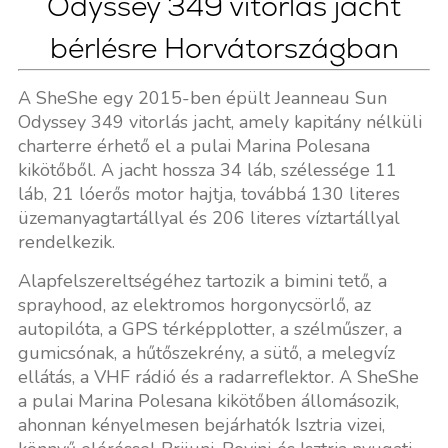
Odyssey 349 vitorlás jacht
bérlésre Horvátországban
A SheShe egy 2015-ben épült Jeanneau Sun
Odyssey 349 vitorlás jacht, amely kapitány nélküli
charterre érhető el a pulai Marina Polesana
kikötőből. A jacht hossza 34 láb, szélessége 11
láb, 21 lóerős motor hajtja, továbbá 130 literes
üzemanyagtartállyal és 206 literes víztartállyal
rendelkezik.
Alapfelszereltségéhez tartozik a bimini tető, a
sprayhood, az elektromos horgonycsörlő, az
autopilóta, a GPS térképplotter, a szélműszer, a
gumicsónak, a hűtőszekrény, a sütő, a melegvíz
ellátás, a VHF rádió és a radarreflektor. A SheShe
a pulai Marina Polesana kikötőben állomásozik,
ahonnan kényelmesen bejárhatók Isztria vizei,