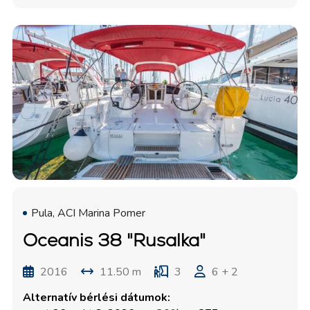
Pula, ACI Marina Pomer
Oceanis 38 "Rusalka"
2016
11.50 m
3
6 + 2
Alternatív bérlési dátumok: