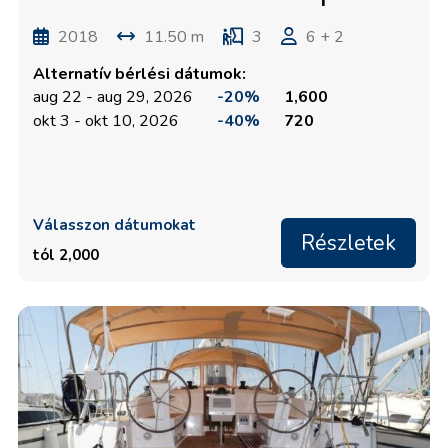
2018
11.50 m
3
6 + 2
Alternatív bérlési dátumok:
aug 22 - aug 29, 2026
-20%
1,600
okt 3 - okt 10, 2026
-40%
720
Válasszon dátumokat
Részletek
tól 2,000