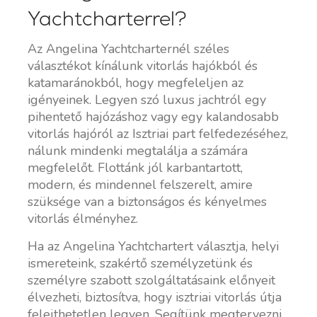
Yachtcharterrel?
Az Angelina Yachtcharternél széles
választékot kínálunk vitorlás hajókból és
katamaránokból, hogy megfeleljen az
igényeinek. Legyen szó luxus jachtról egy
pihentető hajózáshoz vagy egy kalandosabb
vitorlás hajóról az Isztriai part felfedezéséhez,
nálunk mindenki megtalálja a számára
megfelelőt. Flottánk jól karbantartott,
modern, és mindennel felszerelt, amire
szüksége van a biztonságos és kényelmes
vitorlás élményhez.
Ha az Angelina Yachtchartert választja, helyi
ismereteink, szakértő személyzetünk és
személyre szabott szolgáltatásaink előnyeit
élvezheti, biztosítva, hogy isztriai vitorlás útja
felejthetetlen legyen. Segítünk megtervezni