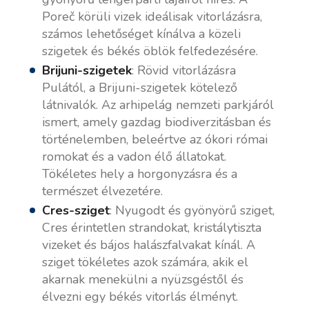
Poreč körüli vizek ideálisak vitorlázásra,
számos lehetőséget kínálva a közeli
szigetek és békés öblök felfedezésére.
Brijuni-szigetek
: Rövid vitorlázásra
Pulától, a Brijuni-szigetek kötelező
látnivalók. Az arhipelág nemzeti parkjáról
ismert, amely gazdag biodiverzitásban és
történelemben, beleértve az ókori római
romokat és a vadon élő állatokat.
Tökéletes hely a horgonyzásra és a
természet élvezetére.
Cres-sziget
: Nyugodt és gyönyörű sziget,
Cres érintetlen strandokat, kristálytiszta
vizeket és bájos halászfalvakat kínál. A
sziget tökéletes azok számára, akik el
akarnak menekülni a nyüzsgéstől és
élvezni egy békés vitorlás élményt.