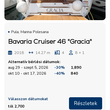
Pula, Marina Polesana
Bavaria Cruiser 46 "Gracia"
2018
14.27 m
4
8 + 1
Alternatív bérlési dátumok:
aug 29 - szept 5, 2026
-30%
1,890
okt 10 - okt 17, 2026
-40%
840
Válasszon dátumokat
Részletek
tól 2,700