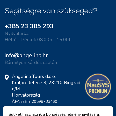
Segítségre van szükséged?
+385 23 385 293
Nyitvatartás:
Hétfő - Péntek 08:00h - 16:00h
info@angelina.hr
Bármilyen kérdés esetén
Angelina Tours d.o.o.
Kraljice Jelene 3, 23210 Biograd
n/M
Horvátország
ÁFA szám: 20598733460
ID: HR-AB-23-060130534, MB:
0650676
Sütiket használunk a böngészési élmény javítására.