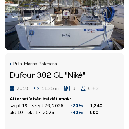
Pula, Marina Polesana
Dufour 382 GL "Niké"
2018
11.25 m
3
6 + 2
Alternatív bérlési dátumok:
szept 19 - szept 26, 2026
-20%
1,240
okt 10 - okt 17, 2026
-40%
600