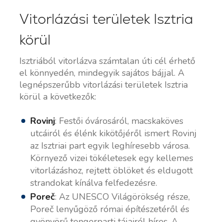
Vitorlázási területek Isztria
körül
Isztriából vitorlázva számtalan úti cél érhető
el könnyedén, mindegyik sajátos bájjal. A
legnépszerűbb vitorlázási területek Isztria
körül a következők:
Rovinj
: Festői óvárosáról, macskaköves
utcáiról és élénk kikötőjéről ismert Rovinj
az Isztriai part egyik leghíresebb városa.
Környező vizei tökéletesek egy kellemes
vitorlázáshoz, rejtett öblöket és eldugott
strandokat kínálva felfedezésre.
Poreč
: Az UNESCO Világörökség része,
Poreč lenyűgöző római építészetéről és
gyönyörű tengerparti tájairól híres. A