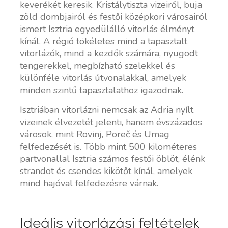
keverékét keresik. Kristálytiszta vizeiről, buja
zöld dombjairól és festői középkori városairól
ismert Isztria egyedülálló vitorlás élményt
kínál. A régió tökéletes mind a tapasztalt
vitorlázók, mind a kezdők számára, nyugodt
tengerekkel, megbízható szelekkel és
különféle vitorlás útvonalakkal, amelyek
minden szintű tapasztalathoz igazodnak.
Isztriában vitorlázni nemcsak az Adria nyílt
vizeinek élvezetét jelenti, hanem évszázados
városok, mint Rovinj, Poreč és Umag
felfedezését is. Több mint 500 kilométeres
partvonallal Isztria számos festői öblöt, élénk
strandot és csendes kikötőt kínál, amelyek
mind hajóval felfedezésre várnak.
Ideális vitorlázási feltételek