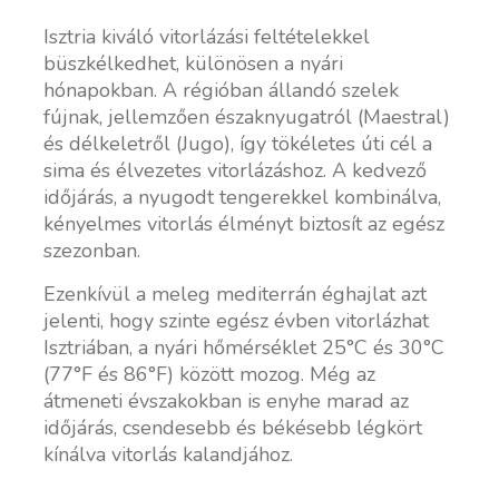
Isztria kiváló vitorlázási feltételekkel
büszkélkedhet, különösen a nyári
hónapokban. A régióban állandó szelek
fújnak, jellemzően északnyugatról (Maestral)
és délkeletről (Jugo), így tökéletes úti cél a
sima és élvezetes vitorlázáshoz. A kedvező
időjárás, a nyugodt tengerekkel kombinálva,
kényelmes vitorlás élményt biztosít az egész
szezonban.
Ezenkívül a meleg mediterrán éghajlat azt
jelenti, hogy szinte egész évben vitorlázhat
Isztriában, a nyári hőmérséklet 25°C és 30°C
(77°F és 86°F) között mozog. Még az
átmeneti évszakokban is enyhe marad az
időjárás, csendesebb és békésebb légkört
kínálva vitorlás kalandjához.