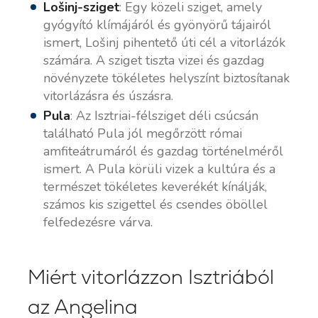
Lošinj-sziget
: Egy közeli sziget, amely
gyógyító klímájáról és gyönyörű tájairól
ismert, Lošinj pihentető úti cél a vitorlázók
számára. A sziget tiszta vizei és gazdag
növényzete tökéletes helyszínt biztosítanak
vitorlázásra és úszásra.
Pula
: Az Isztriai-félsziget déli csúcsán
található Pula jól megőrzött római
amfiteátrumáról és gazdag történelméről
ismert. A Pula körüli vizek a kultúra és a
természet tökéletes keverékét kínálják,
számos kis szigettel és csendes öböllel
felfedezésre várva.
Miért vitorlázzon Isztriából
az Angelina