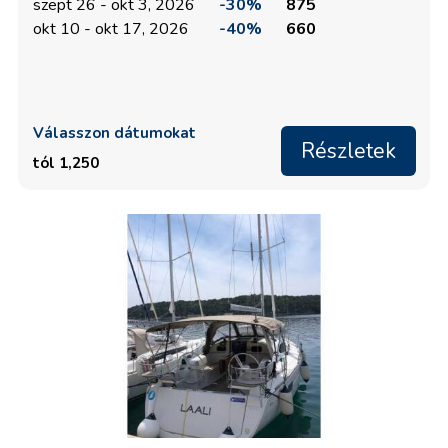
szept 26 - okt 3, 2026
-30%
875
okt 10 - okt 17, 2026
-40%
660
Válasszon dátumokat
Részletek
tól 1,250