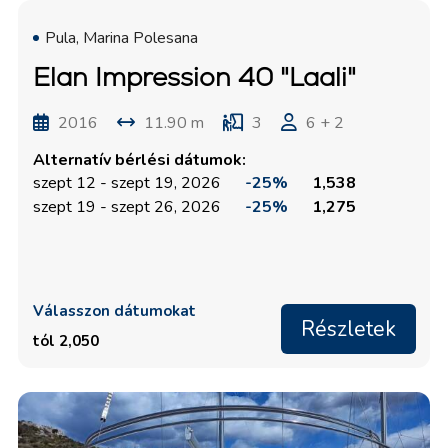
Pula, Marina Polesana
Elan Impression 40 "Laali"
2016
11.90 m
3
6 + 2
Alternatív bérlési dátumok:
szept 12 - szept 19, 2026
-25%
1,538
szept 19 - szept 26, 2026
-25%
1,275
Válasszon dátumokat
Részletek
tól 2,050