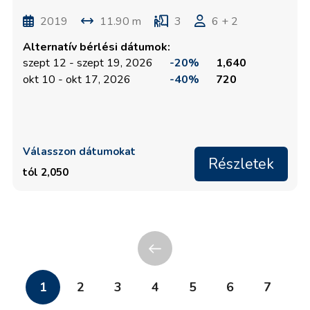
2019
11.90 m
3
6 + 2
Alternatív bérlési dátumok:
szept 12 - szept 19, 2026
-20%
1,640
okt 10 - okt 17, 2026
-40%
720
Válasszon dátumokat
Részletek
tól 2,050
1
2
3
4
5
6
7