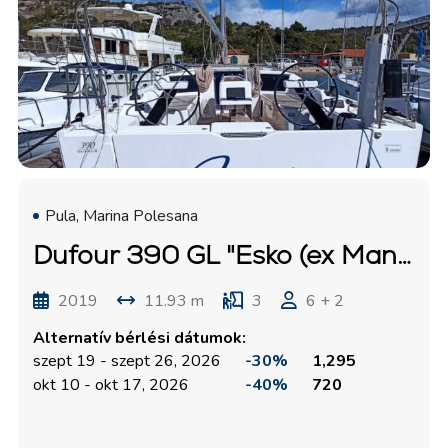
Pula, Marina Polesana
Dufour 390 GL "Esko (ex Manca)"
2019
11.93 m
3
6 + 2
Alternatív bérlési dátumok:
szept 19 - szept 26, 2026
-30%
1,295
okt 10 - okt 17, 2026
-40%
720