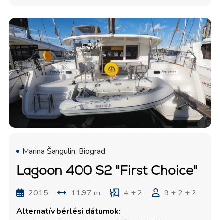
Marina Šangulin, Biograd
Lagoon 400 S2 "First Choice"
2015
11.97 m
4 + 2
8 + 2 + 2
Alternatív bérlési dátumok: