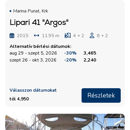
Marina Punat, Krk
Lipari 41 "Argos"
2015
11.95 m
4 + 2
8 + 2
Alternatív bérlési dátumok:
aug 29 - szept 5, 2026
-30%
3,465
szept 26 - okt 3, 2026
-20%
2,240
Válasszon dátumokat
Részletek
tól 4,950