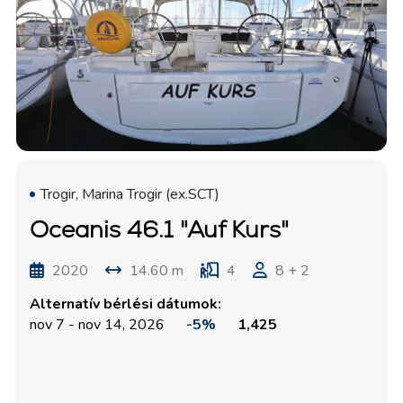
Trogir, Marina Trogir (ex.SCT)
Oceanis 46.1 "Auf Kurs"
2020
14.60 m
4
8 + 2
Alternatív bérlési dátumok:
nov 7 - nov 14, 2026
-5%
1,425