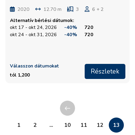
2020
12.70 m
3
6 + 2
Alternatív bérlési dátumok:
okt 17 - okt 24, 2026
-40%
720
okt 24 - okt 31, 2026
-40%
720
Válasszon dátumokat
Részletek
tól 1,200
1
2
...
10
11
12
13