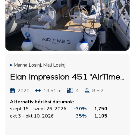
Marina Losinj, Mali Losinj
Elan Impression 45.1 "AirTime 3"
2020
13.51 m
4
8 + 2
Alternatív bérlési dátumok:
szept 19 - szept 26, 2026
-30%
1,750
okt 3 - okt 10, 2026
-35%
1,105