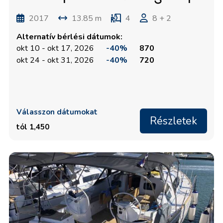
2017
13.85 m
4
8 + 2
Alternatív bérlési dátumok:
okt 10 - okt 17, 2026
-40%
870
okt 24 - okt 31, 2026
-40%
720
Válasszon dátumokat
Részletek
tól 1,450