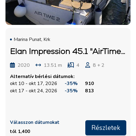
Marina Punat, Krk
Elan Impression 45.1 "AirTime 2"
2020
13.51 m
4
8 + 2
Alternatív bérlési dátumok:
okt 10 - okt 17, 2026
-35%
910
okt 17 - okt 24, 2026
-35%
813
Válasszon dátumokat
Részletek
tól 1,400