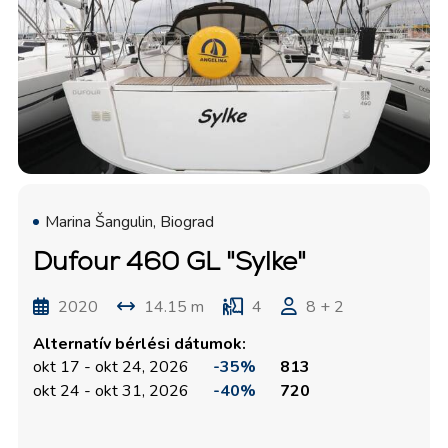
Marina Šangulin, Biograd
Dufour 460 GL "Sylke"
2020
14.15 m
4
8 + 2
Alternatív bérlési dátumok:
okt 17 - okt 24, 2026
-35%
813
okt 24 - okt 31, 2026
-40%
720