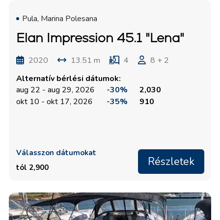
Pula, Marina Polesana
Elan Impression 45.1 "Lena"
2020
13.51 m
4
8 + 2
Alternatív bérlési dátumok:
aug 22 - aug 29, 2026
-30%
2,030
okt 10 - okt 17, 2026
-35%
910
Válasszon dátumokat
Részletek
tól 2,900