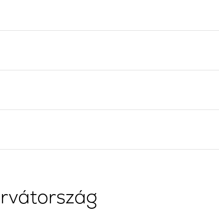
Flottilla Jachtbérlés
Split vitorlázási régió
Valovie - Távoli Vitorlázási
Trogir
Asszisztens
Dubrovnik Vitorlázási
Bali katamarán bérlés
Régió
Isztria Vitorlázási Régió
Kvarner Vitorlázási Régió
orvátország