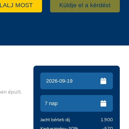
LALJ MOST
Küldje el a kérdést
en épült,
Jacht bérleti díj
1.900
Kedvezmény
-30%
-570