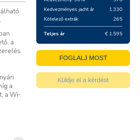
Kedvezményes jacht ár
1.330
lálható
.
Kötelező extrák
265
tban
Teljes ár
€ 1.595
tő, a
zerelés.
FOGLALJ MOST
nyári
Küldje el a kérdést
íg a
, a Wi-