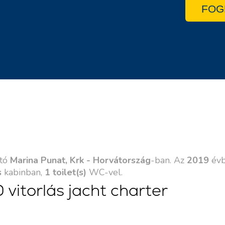
FOG
ató
Marina Punat, Krk - Horvátország
-ban. Az
2019
évb
s
kabinban,
1 toilet(s)
WC-vel.
vitorlás jacht charter