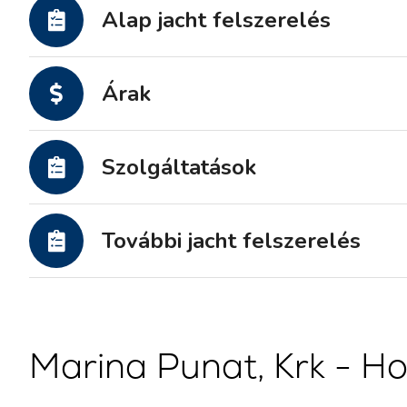
Motoros jachtok
Alap jacht felszerelés
Árak
Szolgáltatások
További jacht felszerelés
Marina Punat, Krk - H