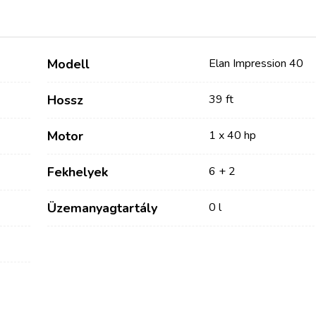
Modell
Elan Impression 40
Hossz
39 ft
Motor
1 x 40 hp
Fekhelyek
6 + 2
Szolgáltatások
Úti célok
Üzemanyagtartály
0 l
Bareboat Jachtbérlés
Zadar vitorlázási régió
Biograd na Moru
Kapitányos Jachtbérlés
Šibenik Vitorlázási Régió
Luxus Legénységgel
Vodice
Ellátott Jachtbérlés
Rogoznica