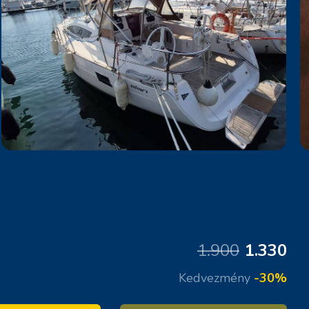
1.900
1.330
Kedvezmény
-30%