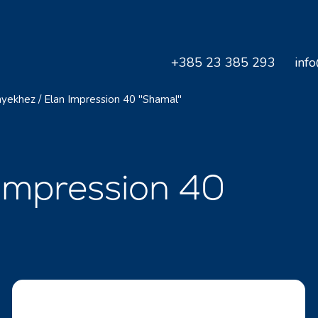
+385 23 385 293
inf
nyekhez
/
Elan Impression 40 "Shamal"
 Impression 40