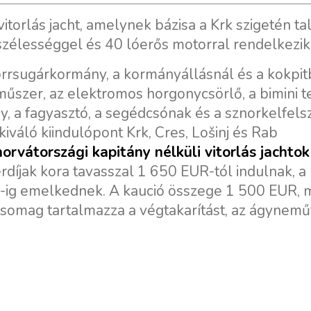
orlás jacht, amelynek bázisa a Krk szigetén ta
szélességgel és 40 lóerős motorral rendelkezik
 orrsugárkormány, a kormányállásnál és a kokpi
űszer, az elektromos horgonycsörlő, a bimini te
y, a fagyasztó, a segédcsónak és a sznorkelfels
kiváló kiindulópont Krk, Cres, Lošinj és Rab
horvátországi kapitány nélküli vitorlás jachtok
rdíjak kora tavasszal 1 650 EUR-tól indulnak, a 
-ig emelkednek. A kaució összege 1 500 EUR, m
csomag tartalmazza a végtakarítást, az ágyneműt