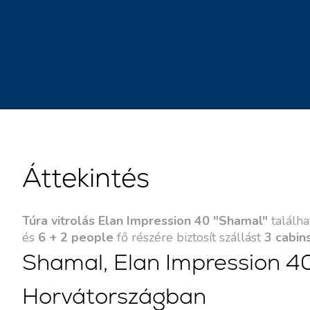
Áttekintés
Túra vitrolás Elan Impression 40 "Shamal"
találh
és
6 + 2 people
fő részére biztosít szállást
3 cabin
Shamal, Elan Impression 40 
Horvátországban