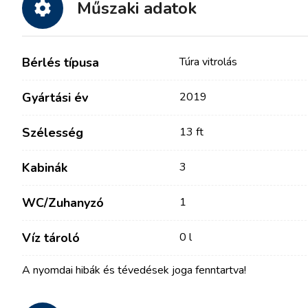
Műszaki adatok
Bérlés típusa
Túra vitrolás
Gyártási év
2019
Szélesség
13 ft
Kabinák
3
Kapcsolat
Flottánk
WC/Zuhanyzó
1
Hírek / Blog
Vitorlás Hajók
Víz tároló
0 l
Rólunk
Motorcsónakok
Partnerek
Katamaránok
A nyomdai hibák és tévedések joga fenntartva!
GYIK
Motoros katamaránok