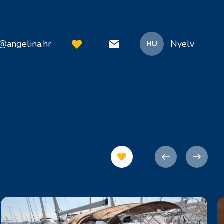
o@angelina.hr
Nyelv
HU