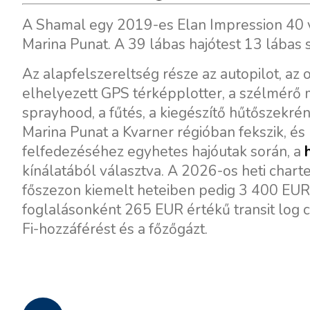
A Shamal egy 2019-es Elan Impression 40 vit
Marina Punat. A 39 lábas hajótest 13 lábas 
Az alapfelszereltség része az autopilot, az
elhelyezett GPS térképplotter, a szélmérő m
sprayhood, a fűtés, a kiegészítő hűtőszekrén
Marina Punat a Kvarner régióban fekszik, és 
felfedezéséhez egyhetes hajóutak során, a
kínálatából választva. A 2026-os heti charte
főszezon kiemelt heteiben pedig 3 400 EUR
foglalásonként 265 EUR értékű transit log 
Fi-hozzáférést és a főzőgázt.