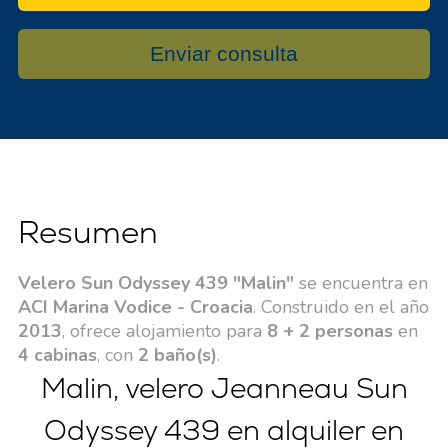
Enviar consulta
Resumen
Velero Sun Odyssey 439 "Malin"
se encuentra en
ACI Marina Vodice - Croacia
. Construido en el año
2013
, ofrece alojamiento para
8 + 2 personas
en
4 cabinas
, con
2 baño(s)
.
Malin, velero Jeanneau Sun
Odyssey 439 en alquiler en