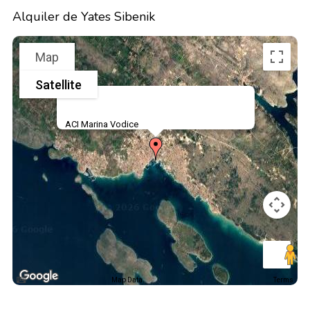
Alquiler de Yates Sibenik
Map
Satellite
ACI Marina Vodice
Map Data
Terms