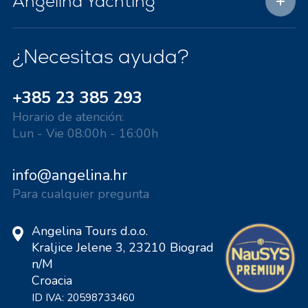
Angelina Yachting
¿Necesitas ayuda?
+385 23 385 293
Horario de atención:
Lun - Vie 08:00h - 16:00h
info@angelina.hr
Para cualquier pregunta
Angelina Tours d.o.o.
Kraljice Jelene 3, 23210 Biograd
n/M
Croacia
ID IVA: 20598733460