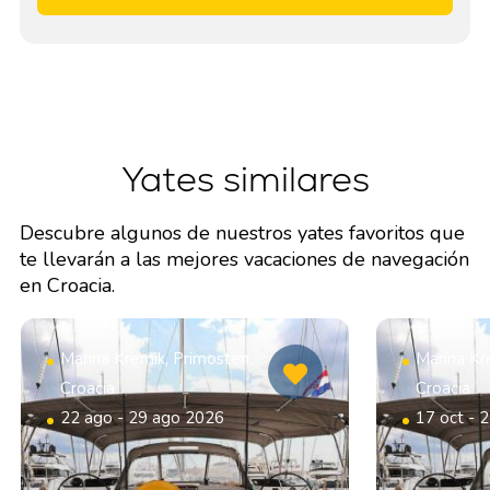
Yates similares
Descubre algunos de nuestros yates favoritos que
te llevarán a las mejores vacaciones de navegación
en Croacia.
Marina Kremik, Primosten,
Marina Kr
Croacia
Croacia
22 ago - 29 ago 2026
17 oct - 