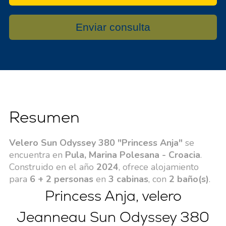
Enviar consulta
Resumen
Velero Sun Odyssey 380 "Princess Anja"
se
encuentra en
Pula, Marina Polesana - Croacia
.
Construido en el año
2024
, ofrece alojamiento
para
6 + 2 personas
en
3 cabinas
, con
2 baño(s)
.
Princess Anja, velero
Jeanneau Sun Odyssey 380