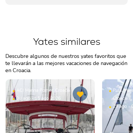
Yates similares
Descubre algunos de nuestros yates favoritos que
te llevarán a las mejores vacaciones de navegación
en Croacia.
ACI Marina Pomer, Croacia
Pula, Mar
08 ago - 15 ago 2026
Croacia
29 ago - 