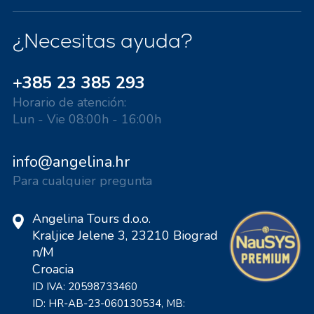
¿Necesitas ayuda?
+385 23 385 293
Horario de atención:
Lun - Vie 08:00h - 16:00h
info@angelina.hr
Para cualquier pregunta
Angelina Tours d.o.o.
Kraljice Jelene 3, 23210 Biograd
n/M
Croacia
ID IVA: 20598733460
ID: HR-AB-23-060130534, MB: