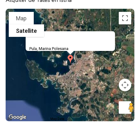
Alquiler de Yates en Istria
Map
Satellite
Pula, Marina Polesana
Map Data
Terms