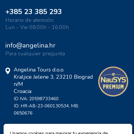
+385 23 385 293
Horario de atención:
Lun - Vie 08:00h - 16:00h
info@angelina.hr
Para cualquier pregunta
Angelina Tours d.o.o.
Kraljice Jelene 3, 23210 Biograd
n/M
Croacia
ID IVA: 20598733460
ID: HR-AB-23-060130534, MB:
0650676
Usamos cookies para mejorar tu experiencia de