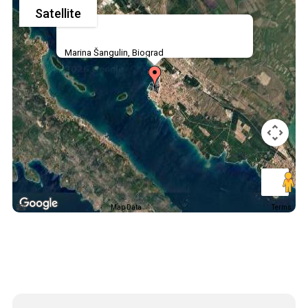
Satellite
Marina Šangulin, Biograd
Map Data
Terms