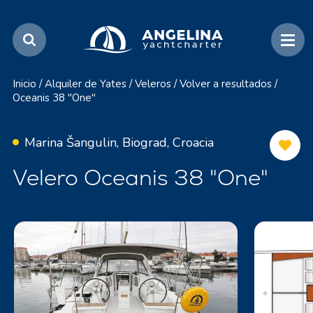
Inicio
/
Alquiler de Yates
/
Veleros
/
Volver a resultados
/
Oceanis 38 "One"
Marina Šangulin, Biograd, Croacia
Velero Oceanis 38 "One"