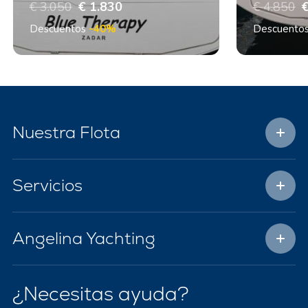
€ 3.050
€ 1.830
€ 4.850
€
Descuentos
-40%
Descuento
Nuestra Flota
Servicios
Angelina Yachting
¿Necesitas ayuda?