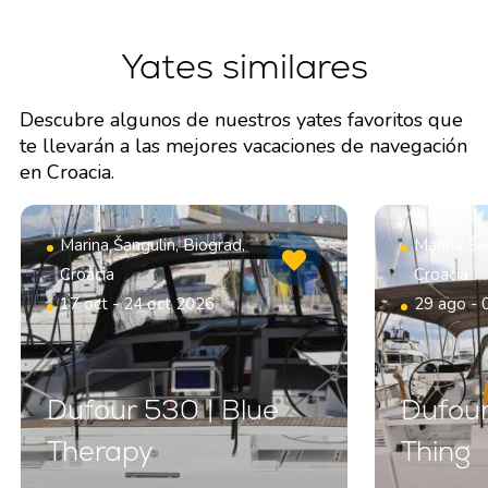
Yates similares
Descubre algunos de nuestros yates favoritos que
te llevarán a las mejores vacaciones de navegación
en Croacia.
Marina Šangulin, Biograd,
Marina Šan
Croacia
Croacia
17 oct - 24 oct 2026
29 ago - 
Dufour 530 | Blue
Dufour
Therapy
Thing