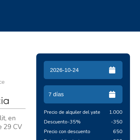
ece
ia
Precio de alquiler del yate
1.000
it, en
Descuento
-35%
-350
de 29 CV
Precio con descuento
650