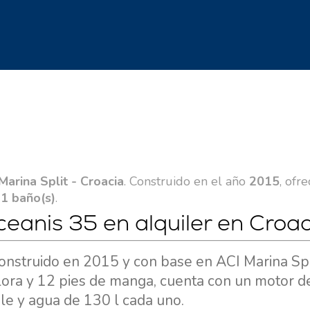
Marina Split - Croacia
. Construido en el año
2015
, ofr
n
1 baño(s)
.
eanis 35 en alquiler en Croac
nstruido en 2015 y con base en ACI Marina Spl
slora y 12 pies de manga, cuenta con un motor 
le y agua de 130 l cada uno.