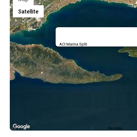
Satellite
ACI Marina Split
Map Data