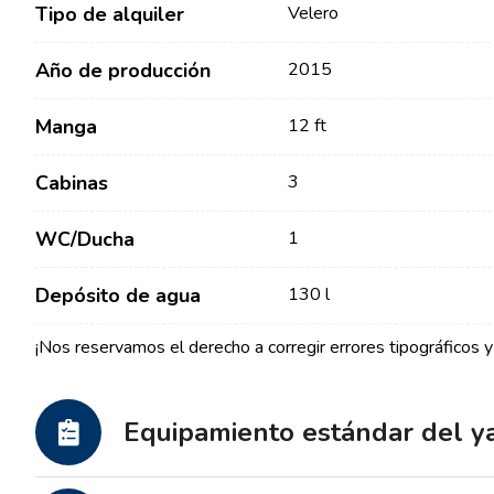
Tipo de alquiler
Velero
Año de producción
2015
Manga
12 ft
Cabinas
3
Contacto
Nuestra Flota
WC/Ducha
1
Noticias / Blog
Barcos de Vela
Depósito de agua
130 l
Sobre nosotros
Barcos a Motor
¡Nos reservamos el derecho a corregir errores tipográficos y 
Socios
Catamaranes
Preguntas Frecuentes
Catamaranes a Motor
Equipamiento estándar del y
Yates a motor