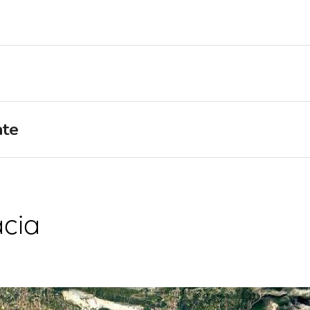
Región de Navegación de
Flotilla
Split
Valovie - Asistente de
Trogir
Navegación Remota
Región de Navegación de
Alquiler de catamaranes
Dubrovnik
Bali
Región de Navegación de
ate
Istria
Región de Navegación de
Kvarner
acia