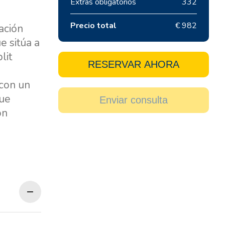
Extras obligatorios
332
Precio total
€ 982
cación
e sitúa a
lit
RESERVAR AHORA
 con un
que
Enviar consulta
ón