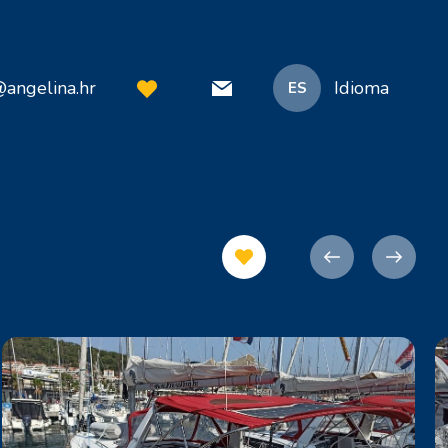
@angelina.hr
Idioma
ES