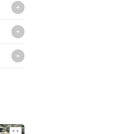
ACI Marina Split
Pula, ACI Marina Pomer
ACI Marina Dubrovnik,
Pula, Marina Polesana
Komolac
Marina Punat, Krk
Marina Lošinj, Mali Lošinj