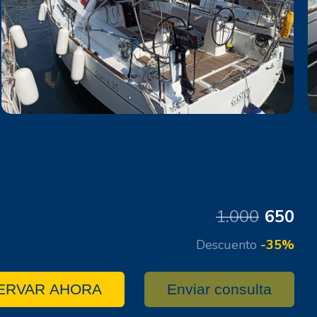
1.000
650
Descuento
-35%
ERVAR AHORA
Enviar consulta