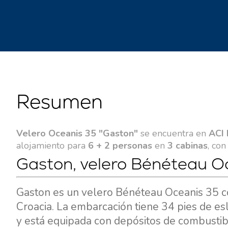
Resumen
Velero Oceanis 35 "Gaston"
se encuentra en
ACI 
alojamiento para
6 + 2 personas
en
3 cabinas
, co
Gaston, velero Bénéteau Oc
Gaston es un velero Bénéteau Oceanis 35 co
Croacia. La embarcación tiene 34 pies de e
y está equipada con depósitos de combustib