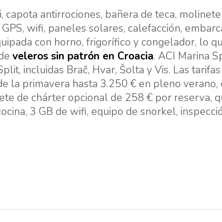
, capota antirrociones, bañera de teca, molinete
r GPS, wifi, paneles solares, calefacción, embar
quipada con horno, frigorífico y congelador, lo qu
 de
veleros sin patrón en Croacia
. ACI Marina Sp
it, incluidas Brač, Hvar, Šolta y Vis. Las tarifas
e la primavera hasta 3.250 € en pleno verano,
ete de chárter opcional de 258 € por reserva, 
cocina, 3 GB de wifi, equipo de snorkel, inspecci