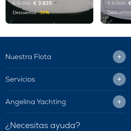
€ 5.900
€ 3.835
€ 6.500
€
Descuentos
-35%
Descuento
Nuestra Flota
Servicios
Angelina Yachting
¿Necesitas ayuda?