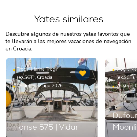
Yates similares
Descubre algunos de nuestros yates favoritos que
te llevarán a las mejores vacaciones de navegación
en Croacia.
Trogir, Marina Trogir
Trogir, Ma
(ex.SCT), Croacia
(ex.SCT),
15 ago - 22 ago 2026
26 sep - 
Dufour
Hanse 575 | Vidar
Moonli