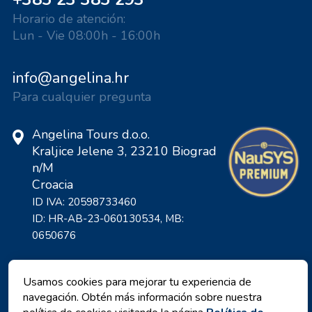
Horario de atención:
Lun - Vie 08:00h - 16:00h
info@angelina.hr
Para cualquier pregunta
Angelina Tours d.o.o.
Kraljice Jelene 3, 23210 Biograd
n/M
Croacia
ID IVA: 20598733460
ID: HR-AB-23-060130534, MB:
0650676
Usamos cookies para mejorar tu experiencia de
navegación. Obtén más información sobre nuestra