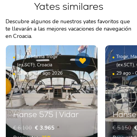
Yates similares
Descubre algunos de nuestros yates favoritos que
te llevarán a las mejores vacaciones de navegación
en Croacia.
Trogir, Marina Trogir
Trogir, Ma
(ex.SCT), Croacia
(ex.SCT),
22 ago - 29 ago 2026
29 ago - 
Hanse 575 | Vidar
Hanse 
€ 6.100
€ 3.965
€ 5.150
€