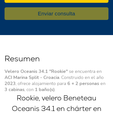
Enviar consulta
Resumen
Velero Oceanis 34.1 "Rookie"
se encuentra en
ACI Marina Split - Croacia
. Construido en el año
2023
, ofrece alojamiento para
6 + 2 personas
en
3 cabinas
, con
1 baño(s)
.
Rookie, velero Beneteau
Oceanis 34.1 en chárter en