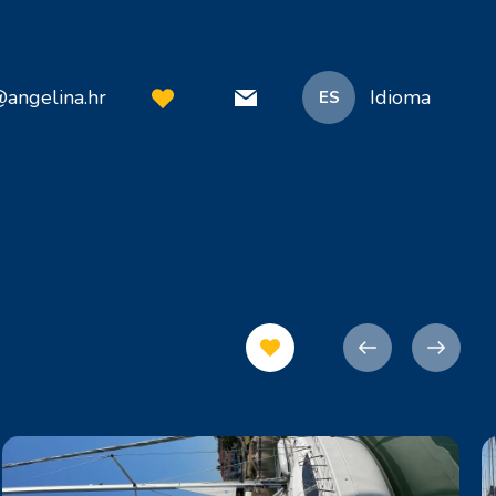
@angelina.hr
Idioma
ES