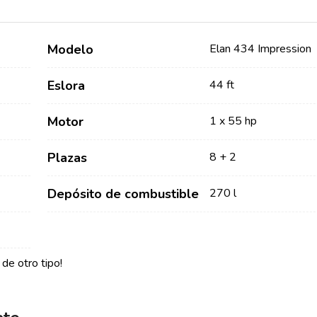
Modelo
Elan 434 Impression
Eslora
44 ft
Motor
1 x 55 hp
Servicios
Destinos
Plazas
8 + 2
Alquiler de Yates sin
Región de Navegación de
Depósito de combustible
270 l
Tripulación
Zadar
Biograd na Moru
Alquiler de Yates con
Patrón
Región de Navegación de
Šibenik
de otro tipo!
Alquiler de Yates de Lujo
Vodice
con Tripulación
Rogoznica
Alquiler de Yates en