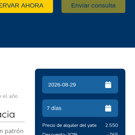
ERVAR AHORA
Enviar consulta
n el año
acia
Precio de alquiler del yate
2.550
in patrón
Descuento
-30%
-765