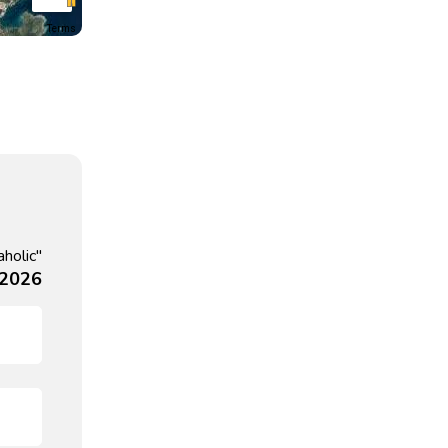
Terms
holic"
 2026