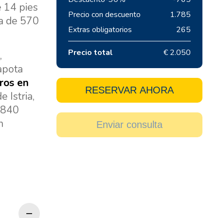
 14 pies
Precio con descuento
1.785
ua de 570
Extras obligatorios
265
Precio total
€ 2.050
,
capota
eros en
RESERVAR AHORA
 Istria,
e 840
n
Enviar consulta