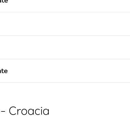
ate
Región de Navegación de
Flotilla
Split
Valovie - Asistente de
Trogir
Navegación Remota
Región de Navegación de
Alquiler de catamaranes
Dubrovnik
Bali
Región de Navegación de
Istria
Región de Navegación de
ate
Kvarner
 - Croacia