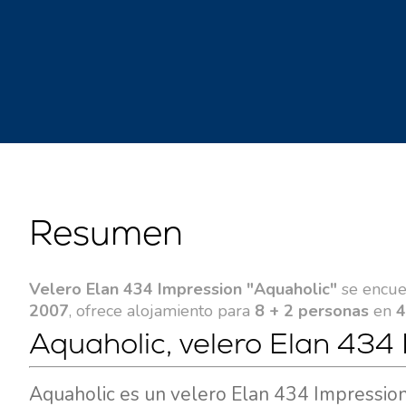
Resumen
Velero Elan 434 Impression "Aquaholic"
se encue
2007
, ofrece alojamiento para
8 + 2 personas
en
4
Aquaholic, velero Elan 434 
Aquaholic es un velero Elan 434 Impression 