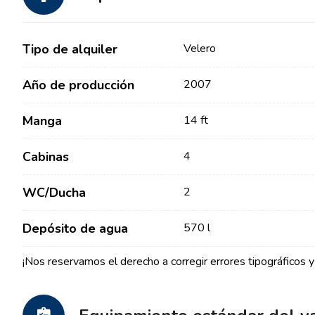
Tipo de alquiler
Velero
Año de producción
2007
Manga
14 ft
Contacto
Nuestra Flota
Cabinas
4
Noticias / Blog
Barcos de Vela
WC/Ducha
2
Sobre nosotros
Barcos a Motor
Socios
Depósito de agua
570 l
Catamaranes
Preguntas Frecuentes
Catamaranes a Motor
¡Nos reservamos el derecho a corregir errores tipográficos y 
Yates a motor