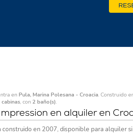
RES
ntra en
Pula, Marina Polesana - Croacia
. Construido e
 cabinas
, con
2 baño(s)
.
Impression en alquiler en Cro
construido en 2007, disponible para alquiler s