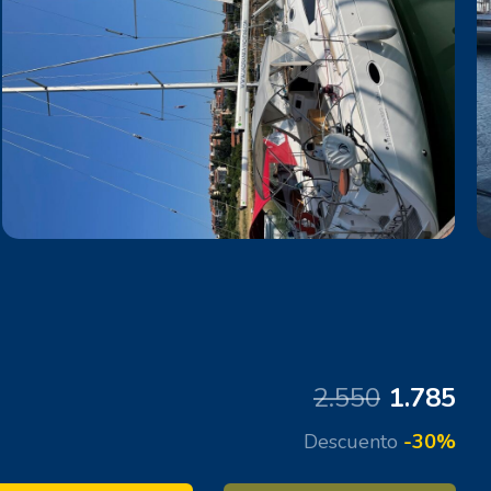
2.550
1.785
Descuento
-30%