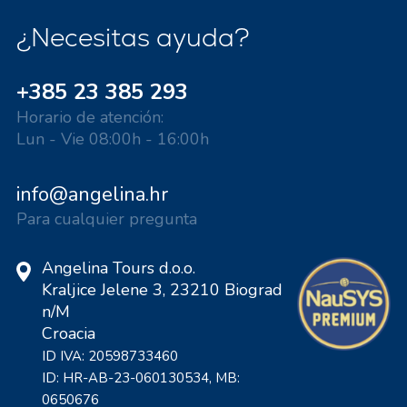
¿Necesitas ayuda?
+385 23 385 293
Horario de atención:
Lun - Vie 08:00h - 16:00h
info@angelina.hr
Para cualquier pregunta
Angelina Tours d.o.o.
Kraljice Jelene 3, 23210 Biograd
n/M
Croacia
ID IVA: 20598733460
ID: HR-AB-23-060130534, MB:
0650676