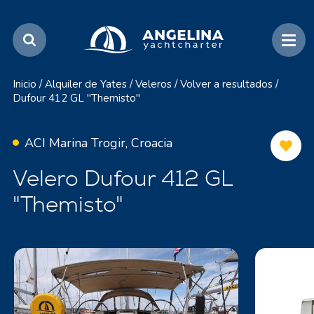
Inicio
/
Alquiler de Yates
/
Veleros
/
Volver a resultados
/
Dufour 412 GL "Themisto"
ACI Marina Trogir, Croacia
Velero Dufour 412 GL
"Themisto"