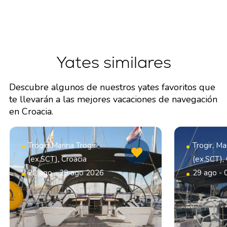
Yates similares
Descubre algunos de nuestros yates favoritos que
te llevarán a las mejores vacaciones de navegación
en Croacia.
Trogir, Marina Trogir
Trogir, Ma
(ex.SCT), Croacia
(ex.SCT),
22 ago - 29 ago 2026
29 ago - 