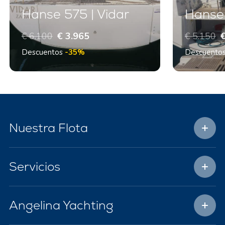
Hanse 575 | Vidar
Hanse 
€ 6.100
€ 3.965
€ 5.150
€
Descuentos
-35%
Descuento
Nuestra Flota
Servicios
Angelina Yachting