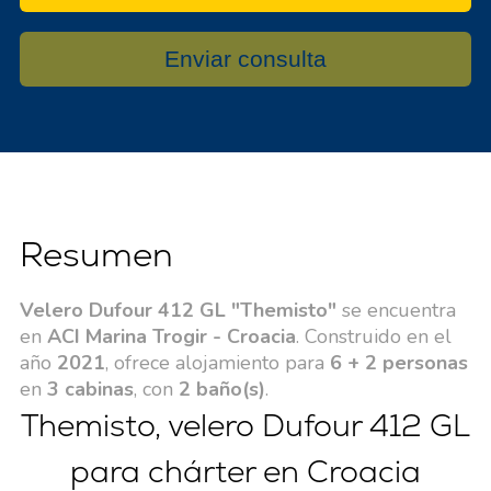
Enviar consulta
Resumen
Velero Dufour 412 GL "Themisto"
se encuentra
en
ACI Marina Trogir - Croacia
. Construido en el
año
2021
, ofrece alojamiento para
6 + 2 personas
en
3 cabinas
, con
2 baño(s)
.
Themisto, velero Dufour 412 GL
para chárter en Croacia