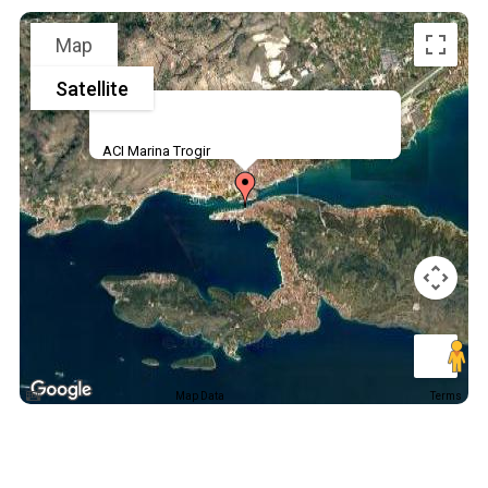
Map
Satellite
ACI Marina Trogir
Map Data
Terms