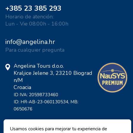
+385 23 385 293
Horario de atención:
Lun - Vie 08:00h - 16:00h
info@angelina.hr
Para cualquier pregunta
Angelina Tours d.o.o.
Kraljice Jelene 3, 23210 Biograd
n/M
Croacia
ID IVA: 20598733460
ID: HR-AB-23-060130534, MB:
0650676
Usamos cookies para mejorar tu experiencia de