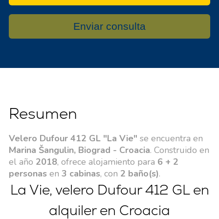
Enviar consulta
Resumen
Velero Dufour 412 GL "La Vie"
se encuentra en
Marina Šangulin, Biograd - Croacia
. Construido en
el año
2018
, ofrece alojamiento para
6 + 2
personas
en
3 cabinas
, con
2 baño(s)
.
La Vie, velero Dufour 412 GL en
alquiler en Croacia