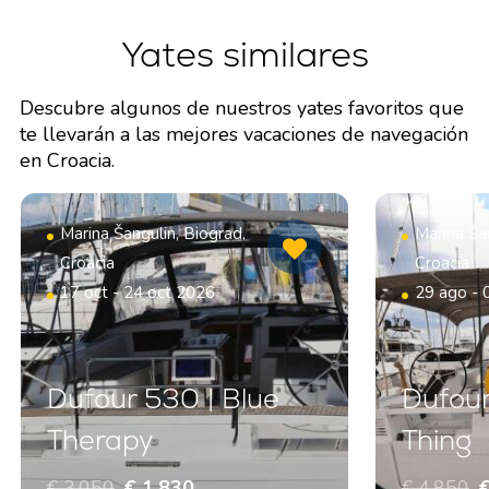
Yates similares
Descubre algunos de nuestros yates favoritos que
te llevarán a las mejores vacaciones de navegación
en Croacia.
Marina Šangulin, Biograd,
Marina Šan
Croacia
Croacia
17 oct - 24 oct 2026
29 ago - 
Dufour 530 | Blue
Dufour
Therapy
Thing
€ 3.050
€ 1.830
€ 4.850
€