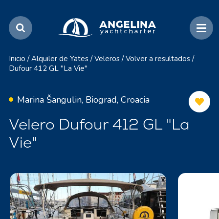
Inicio
/
Alquiler de Yates
/
Veleros
/
Volver a resultados
/
Dufour 412 GL "La Vie"
Marina Šangulin, Biograd, Croacia
Velero Dufour 412 GL "La
Vie"