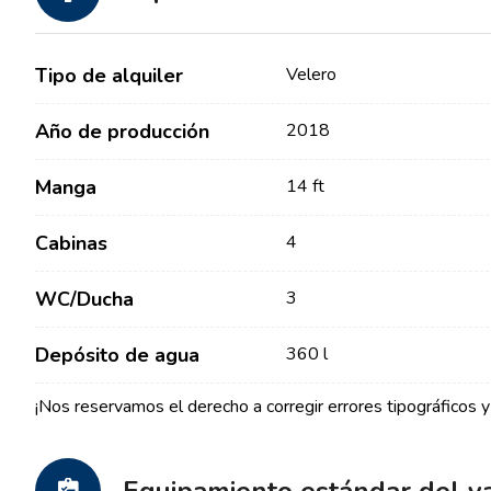
Tipo de alquiler
Velero
Año de producción
2018
Manga
14 ft
Contacto
Nuestra Flota
Cabinas
4
Noticias / Blog
Barcos de Vela
WC/Ducha
3
Sobre nosotros
Barcos a Motor
Socios
Depósito de agua
360 l
Catamaranes
Preguntas Frecuentes
Catamaranes a Motor
¡Nos reservamos el derecho a corregir errores tipográficos y 
Yates a motor