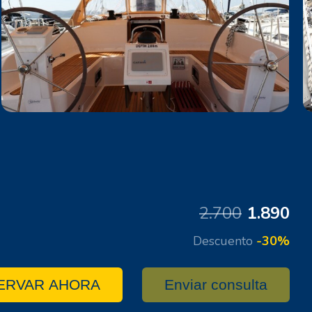
2.700
1.890
Descuento
-30%
ERVAR AHORA
Enviar consulta