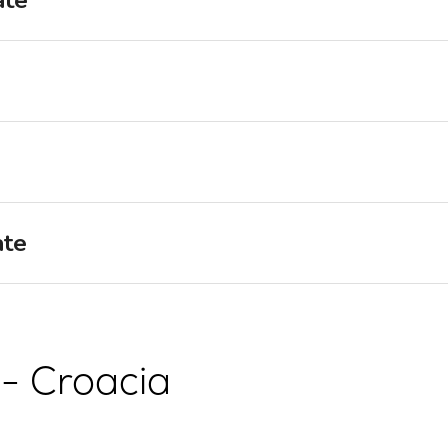
ate
Región de Navegación de
Flotilla
Split
Valovie - Asistente de
Trogir
Navegación Remota
Región de Navegación de
Alquiler de catamaranes
Dubrovnik
Bali
Región de Navegación de
Istria
Región de Navegación de
ate
Kvarner
 - Croacia