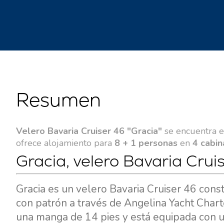
Resumen
Velero Bavaria Cruiser 46 "Gracia"
se encuentra 
ofrece alojamiento para
8 + 1 personas
en
4 cabin
Gracia, velero Bavaria Crui
Gracia es un velero Bavaria Cruiser 46 cons
con patrón a través de Angelina Yacht Chart
una manga de 14 pies y está equipada con 