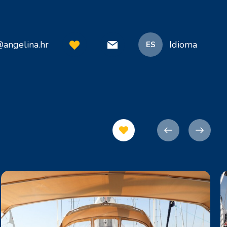
@angelina.hr
Idioma
ES