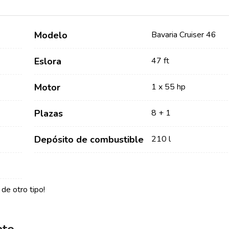
Modelo
Bavaria Cruiser 46
Eslora
47 ft
Motor
1 x 55 hp
Servicios
Destinos
Plazas
8 + 1
Alquiler de Yates sin
Región de Navegación de
Depósito de combustible
210 l
Tripulación
Zadar
Biograd na Moru
Alquiler de Yates con
Patrón
Región de Navegación de
de otro tipo!
Šibenik
Alquiler de Yates de Lujo
Vodice
con Tripulación
Rogoznica
Alquiler de Yates en