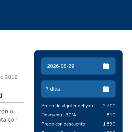
ño
2018
,
a
Precio de alquiler del yate
2.700
rón o
Descuento
-30%
-810
nta con
Precio con descuento
1.890