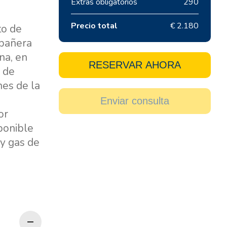
Extras obligatorios
290
Precio total
€ 2.180
to de
 bañera
na, en
RESERVAR AHORA
l de
nes de la
Enviar consulta
or
ponible
 y gas de