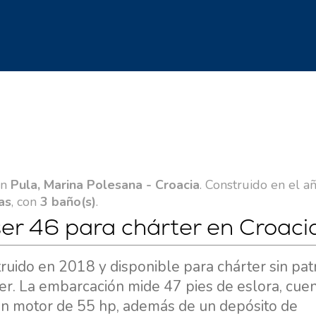
en
Pula, Marina Polesana - Croacia
. Construido en el a
as
, con
3 baño(s)
.
ser 46 para chárter en Croaci
truido en 2018 y disponible para chárter sin pat
er. La embarcación mide 47 pies de eslora, cue
un motor de 55 hp, además de un depósito de