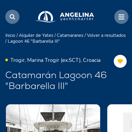
Inicio
/
Alquiler de Yates
/
Catamaranes
/
Volver a resultados
/
Lagoon 46 "Barbarella III"
Trogir, Marina Trogir (ex.SCT), Croacia
Catamarán Lagoon 46
"Barbarella III"