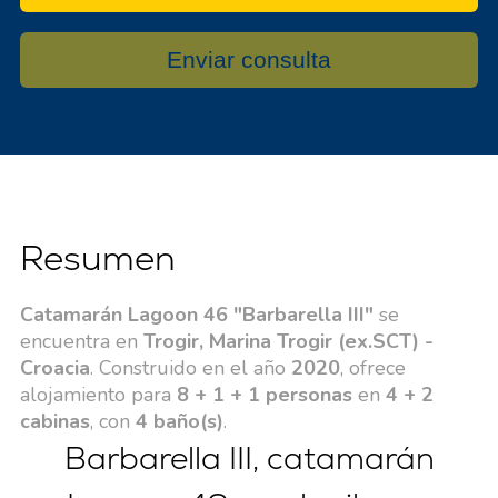
Enviar consulta
Resumen
Catamarán Lagoon 46 "Barbarella III"
se
encuentra en
Trogir, Marina Trogir (ex.SCT) -
Croacia
. Construido en el año
2020
, ofrece
alojamiento para
8 + 1 + 1 personas
en
4 + 2
cabinas
, con
4 baño(s)
.
Barbarella III, catamarán