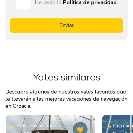
He leído la
Política de privacidad
Enviar
Yates similares
Descubre algunos de nuestros yates favoritos que
te llevarán a las mejores vacaciones de navegación
en Croacia.
Trogir, Marina Trogir
Club náut