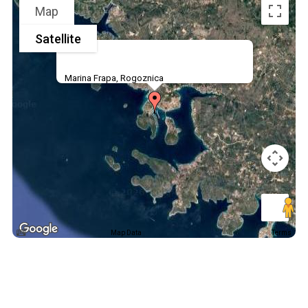
Map
Satellite
Marina Frapa, Rogoznica
Map Data
Terms