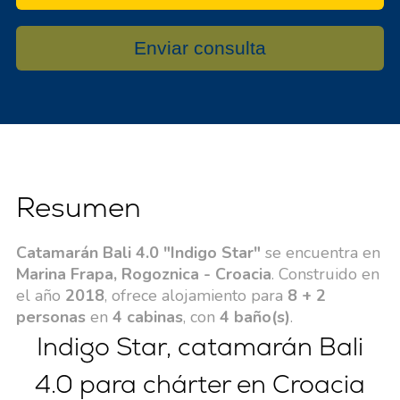
Enviar consulta
Resumen
Catamarán Bali 4.0 "Indigo Star"
se encuentra en
Marina Frapa, Rogoznica - Croacia
. Construido en
el año
2018
, ofrece alojamiento para
8 + 2
personas
en
4 cabinas
, con
4 baño(s)
.
Indigo Star, catamarán Bali
4.0 para chárter en Croacia