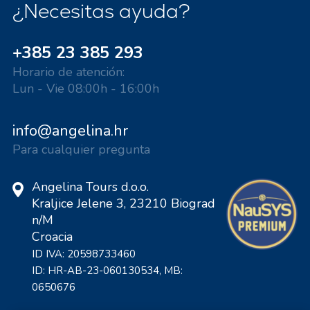
¿Necesitas ayuda?
+385 23 385 293
Horario de atención:
Lun - Vie 08:00h - 16:00h
info@angelina.hr
Para cualquier pregunta
Angelina Tours d.o.o.
Kraljice Jelene 3, 23210 Biograd
n/M
Croacia
ID IVA: 20598733460
ID: HR-AB-23-060130534, MB:
0650676