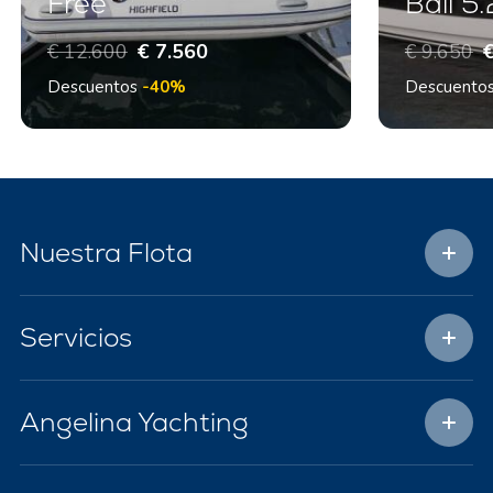
Free
Bali 5
€ 12.600
€ 7.560
€ 9.650
€
Descuentos
-40%
Descuento
Nuestra Flota
Servicios
Angelina Yachting