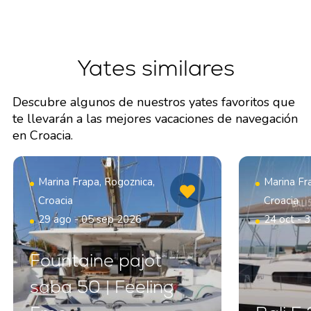
Yates similares
Descubre algunos de nuestros yates favoritos que
te llevarán a las mejores vacaciones de navegación
en Croacia.
Marina Frapa, Rogoznica,
Marina Fr
Croacia
Croacia
29 ago - 05 sep 2026
24 oct - 
Fountaine pajot
saba 50 | Feeling