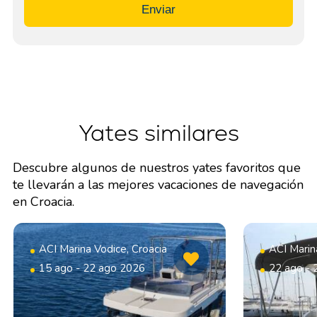
Enviar
Yates similares
Descubre algunos de nuestros yates favoritos que
te llevarán a las mejores vacaciones de navegación
en Croacia.
ACI Marina Vodice, Croacia
ACI Marin
15 ago - 22 ago 2026
22 ago - 