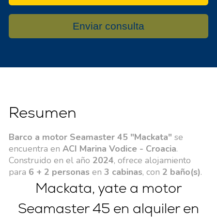
Enviar consulta
Resumen
Barco a motor Seamaster 45 "Mackata"
se
encuentra en
ACI Marina Vodice - Croacia
.
Construido en el año
2024
, ofrece alojamiento
para
6 + 2 personas
en
3 cabinas
, con
2 baño(s)
.
Mackata, yate a motor
Seamaster 45 en alquiler en