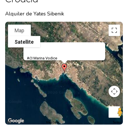
Alquiler de Yates Sibenik
Map
Satellite
ACI Marina Vodice
Map Data
Terms