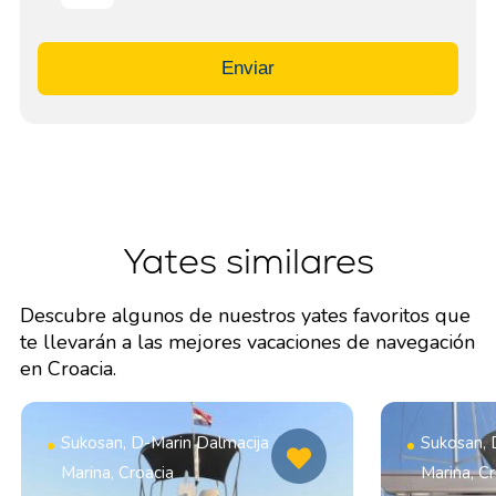
Enviar
Yates similares
Descubre algunos de nuestros yates favoritos que
te llevarán a las mejores vacaciones de navegación
en Croacia.
Sukosan, D-Marin Dalmacija
Sukosan, 
Marina, Croacia
Marina, Cr