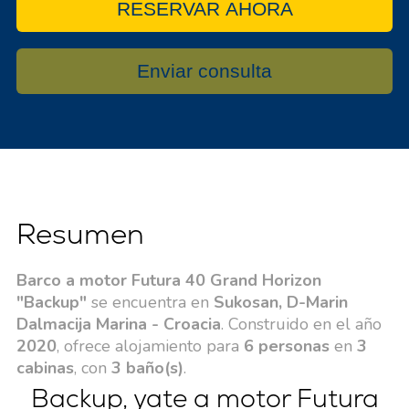
RESERVAR AHORA
Enviar consulta
Resumen
Barco a motor Futura 40 Grand Horizon
"Backup"
se encuentra en
Sukosan, D-Marin
Dalmacija Marina - Croacia
. Construido en el año
2020
, ofrece alojamiento para
6 personas
en
3
cabinas
, con
3 baño(s)
.
Backup, yate a motor Futura