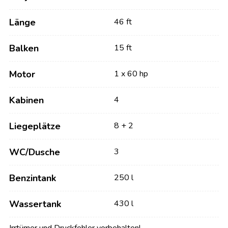
Länge
46 ft
Balken
15 ft
Motor
1 x 60 hp
Kabinen
4
Liegeplätze
8 + 2
WC/Dusche
3
Benzintank
250 l
Wassertank
430 l