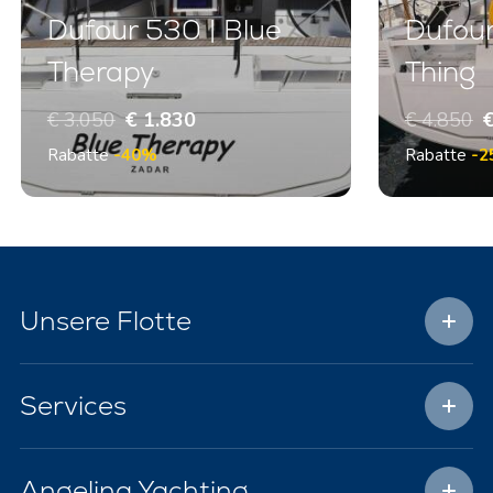
Dufour 530 | Blue
Dufour
Therapy
Thing
€ 3.050
€ 1.830
€ 4.850
€
Rabatte
-40%
Rabatte
-2
Unsere Flotte
Services
Angelina Yachting