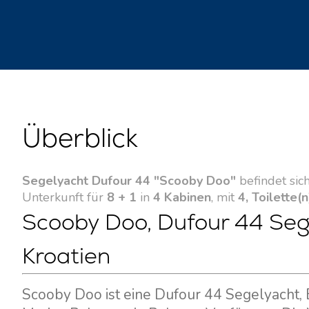
Überblick
Segelyacht Dufour 44 "Scooby Doo"
befindet sic
Unterkunft für
8 + 1
in
4 Kabinen
, mit
4, Toilette(n
Scooby Doo, Dufour 44 Sege
Kroatien
Scooby Doo ist eine Dufour 44 Segelyacht, 