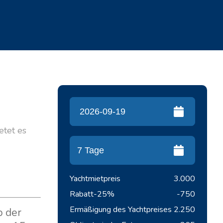
ietet es
Yachtmietpreis
3.000
Rabatt
-25%
-750
Ermäßigung des Yachtpreises
2.250
b der