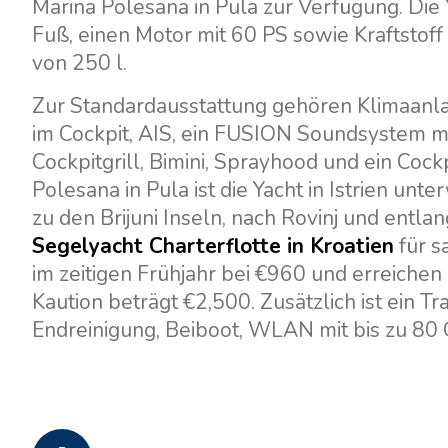
Marina Polesana in Pula zur Verfügung. Die Y
Fuß, einen Motor mit 60 PS sowie Kraftsto
von 250 l.
Zur Standardausstattung gehören Klimaanla
im Cockpit, AIS, ein FUSION Soundsystem m
Cockpitgrill, Bimini, Sprayhood und ein Cock
Polesana in Pula ist die Yacht in Istrien un
zu den Brijuni Inseln, nach Rovinj und entla
Segelyacht Charterflotte in Kroatien
für s
im zeitigen Frühjahr bei €960 und erreich
Kaution beträgt €2,500. Zusätzlich ist ein T
Endreinigung, Beiboot, WLAN mit bis zu 8