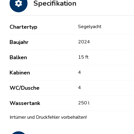
Specifikation
Chartertyp
Segelyacht
Baujahr
2024
Balken
15 ft
Kabinen
4
Kontakt
Unsere Flotte
WC/Dusche
4
Nachrichten / Blog
Segelboote
Wassertank
250 l
Über uns
Motorboote
Partner
Katamarane
Irrtümer und Druckfehler vorbehalten!
Häufig gestellte Fragen
Motorkatamarane