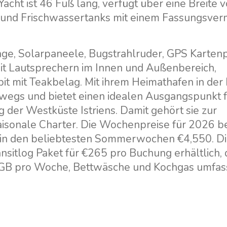
acht ist 46 Fuß lang, verfügt über eine Breite 
ff und Frischwassertanks mit einem Fassungsve
ge, Solarpaneele, Bugstrahlruder, GPS Kartenp
it Lautsprechern im Innen und Außenbereich,
pit mit Teakbelag. Mit ihrem Heimathafen in der
terwegs und bietet einen idealen Ausgangspunkt 
ng der Westküste Istriens. Damit gehört sie zur
aisonale Charter. Die Wochenpreise für 2026 b
en in den beliebtesten Sommerwochen €4,550. D
ransitlog Paket für €265 pro Buchung erhältlich,
0 GB pro Woche, Bettwäsche und Kochgas umfass