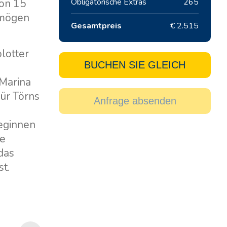
von 15
Obligatorische Extras
265
rmögen
Gesamtpreis
€ 2.515
lotter
BUCHEN SIE GLEICH
 Marina
für Törns
Anfrage absenden
eginnen
ie
 das
t.