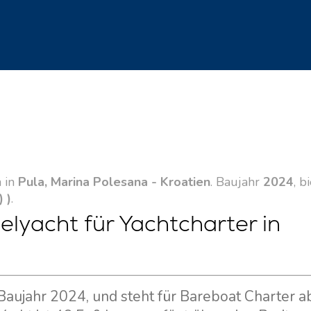
h in
Pula, Marina Polesana - Kroatien
. Baujahr
2024
, b
) )
.
lyacht für Yachtcharter in
Baujahr 2024, und steht für Bareboat Charter a