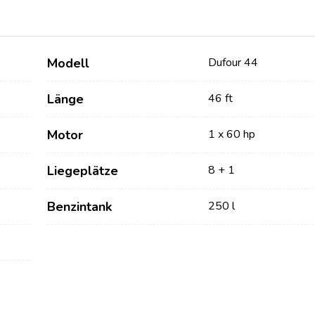
Modell
Dufour 44
Länge
46 ft
Motor
1 x 60 hp
Liegeplätze
8 + 1
Dienstleistungen
Destinations
Benzintank
250 l
Bareboat Yachtcharter
Segelregion Zadar
Biograd na Moru
Yachtcharter mit Skipper
Segelregion Šibenik
Yachtcharter mit Crew
Vodice
Flotillen Yachtcharter
Rogoznica