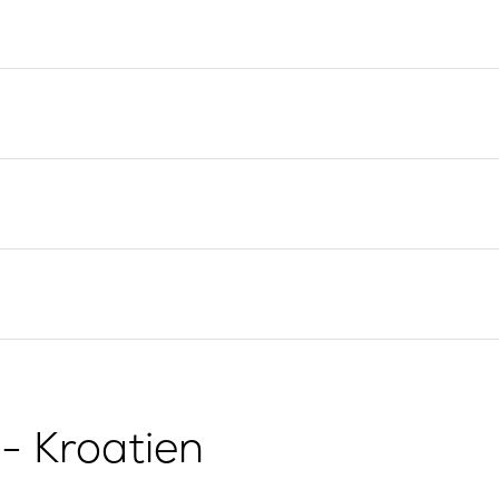
Yacht-Investition
Segelregion Split
Trogir
Valovie -
Fernsegelassistent
Segelregion Dubrovnik
Bali Katamarane zur
Istrien Segelregion
Charter
Segelregion Kvarner
g
- Kroatien