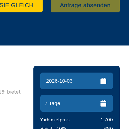
SIE GLEICH
Anfrage absenden
19
, bietet
Yachtmietpreis
1.700
Rabatt
-40%
-680