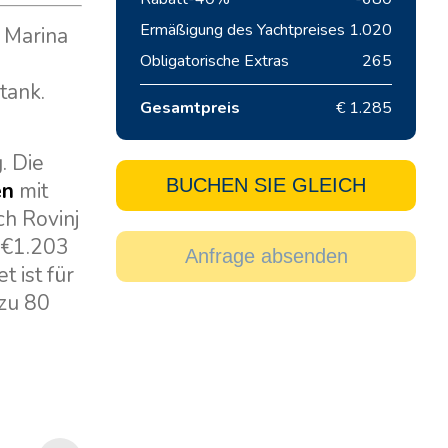
Ermäßigung des Yachtpreises
1.020
 Marina
Obligatorische Extras
265
tank.
Gesamtpreis
€ 1.285
. Die
BUCHEN SIE GLEICH
en
mit
ch Rovinj
n €1.203
Anfrage absenden
 ist für
zu 80