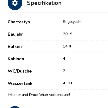
Specifikation
Chartertyp
Segelyacht
Baujahr
2019
Balken
14 ft
Kabinen
4
Kontakt
Unsere Flotte
WC/Dusche
2
Nachrichten / Blog
Segelboote
Wassertank
430 l
Über uns
Motorboote
Partner
Katamarane
Irrtümer und Druckfehler vorbehalten!
Häufig gestellte Fragen
Motorkatamarane