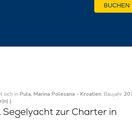
BUCHEN 
t sich in
Pula, Marina Polesana - Kroatien
. Baujahr
20
e(n) )
.
 Segelyacht zur Charter in