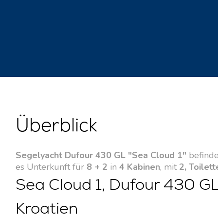
Überblick
Segelyacht Dufour 430 GL "Sea Cloud 1"
befinde
es Unterkunft für
8 + 2
in
4 Kabinen
, mit
2, Toilett
Sea Cloud 1, Dufour 430 GL
Kroatien