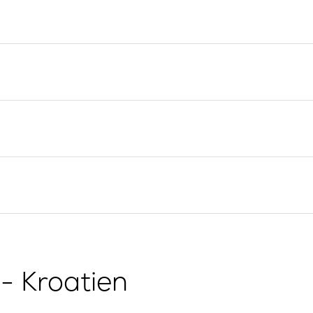
Yacht-Investition
Segelregion Split
Trogir
Valovie -
Fernsegelassistent
Segelregion Dubrovnik
Bali Katamarane zur
Istrien Segelregion
Charter
Segelregion Kvarner
g
- Kroatien