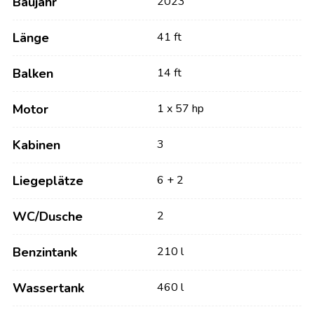
Baujahr
2023
Länge
41 ft
Balken
14 ft
Motor
1 x 57 hp
Kabinen
3
Liegeplätze
6 + 2
WC/Dusche
2
Benzintank
210 l
Wassertank
460 l