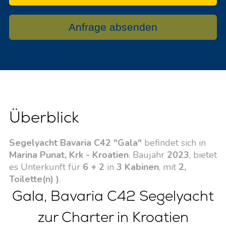
Anfrage absenden
Überblick
Segelyacht Bavaria C42 "Gala"
befindet sich in
Marina Punat, Krk - Kroatien
. Baujahr
2023
, bietet
es Unterkunft für
6 + 2
in
3 Kabinen
, mit
2,
Toilette(n) )
.
Gala, Bavaria C42 Segelyacht
zur Charter in Kroatien