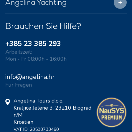
Angelina Yachting
Brauchen Sie Hilfe?
+385 23 385 293
Arbeitszeit:
Mon - Fr 08:00h - 16:00h
info@angelina.hr
Für Fragen
Angelina Tours d.o.o.
Kraljice Jelene 3, 23210 Biograd
n/M
Kroatien
VAT ID: 20598733460