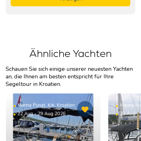
Ähnliche Yachten
Schauen Sie sich einige unserer neuesten Yachten
an, die Ihnen am besten entspricht für Ihre
Segeltour in Kroatien.
Marina Punat, Krk, Kroatien
Marina Pun
22 Aug - 29 Aug 2026
22 Aug -