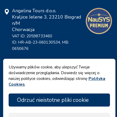
Angelina Tours d.o.o.
Kraljice Jelene 3, 23210 Biograd
n/M
Chorwacja
VAT ID: 20598733460
ID: HR-AB-23-060130534, MB:
0650676
Używamy plików cookie, aby ulepszyć Twoje
doświadczenie przeglądania. Dowiedz się więcej o
naszej polityce cookies, odwiedzając stronę
Polityka
Cookies
.
Odrzuć nieistotne pliki cookie
Polityka prywatności
|
Warunki i zasady
|