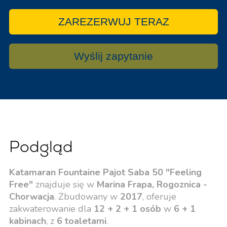
ZAREZERWUJ TERAZ
Wyślij zapytanie
Podgląd
Katamaran Fountaine Pajot Saba 50 "Feeling
Free"
znajduje się w
Marina Frapa, Rogoznica -
Chorwacja
. Zbudowany w
2017
, oferuje
zakwaterowanie dla
12 + 2 + 1 osób
w
6 + 1
kabinach
, z
6 toaletami
.