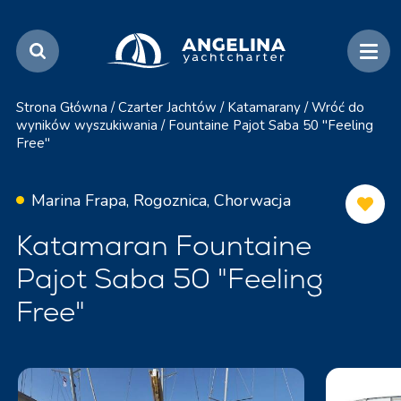
Strona Główna
/
Czarter Jachtów
/
Katamarany
/
Wróć do
wyników wyszukiwania
/
Fountaine Pajot Saba 50 "Feeling
Free"
Marina Frapa, Rogoznica, Chorwacja
Katamaran Fountaine
Pajot Saba 50 "Feeling
Free"