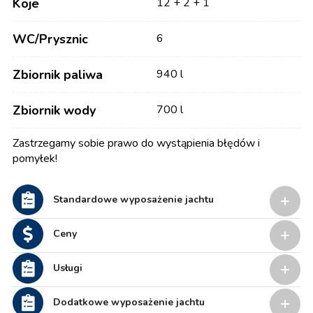
Koje
12 + 2 + 1
WC/Prysznic
6
Zbiornik paliwa
940 l
Zbiornik wody
700 l
Zastrzegamy sobie prawo do wystąpienia błędów i
pomyłek!
Standardowe wyposażenie jachtu
Ceny
Usługi
Dodatkowe wyposażenie jachtu