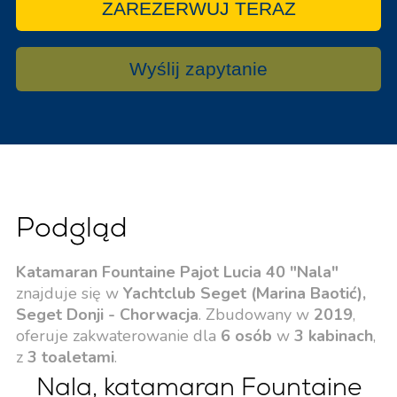
ZAREZERWUJ TERAZ
Wyślij zapytanie
Podgląd
Katamaran Fountaine Pajot Lucia 40 "Nala"
znajduje się w
Yachtclub Seget (Marina Baotić),
Seget Donji - Chorwacja
. Zbudowany w
2019
,
oferuje zakwaterowanie dla
6 osób
w
3 kabinach
,
z
3 toaletami
.
Nala, katamaran Fountaine