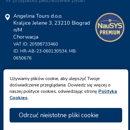
W przypadku jakichkolwiek pytań
Angelina Tours d.o.o.
Kraljice Jelene 3, 23210 Biograd
n/M
Chorwacja
VAT ID: 20598733460
ID: HR-AB-23-060130534, MB:
0650676
Używamy plików cookie, aby ulepszyć Twoje
doświadczenie przeglądania. Dowiedz się więcej o
naszej polityce cookies, odwiedzając stronę
Polityka
Cookies
.
Odrzuć nieistotne pliki cookie
Polityka prywatności
|
Warunki i zasady
|