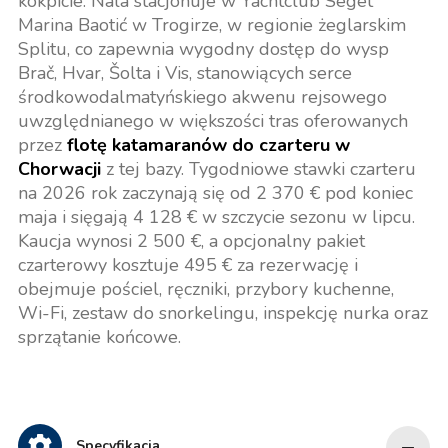
kokpicie. Nala stacjonuje w Yachtclub Seget
Marina Baotić w Trogirze, w regionie żeglarskim
Splitu, co zapewnia wygodny dostęp do wysp
Brač, Hvar, Šolta i Vis, stanowiących serce
środkowodalmatyńskiego akwenu rejsowego
uwzględnianego w większości tras oferowanych
przez
flotę katamaranów do czarteru w
Chorwacji
z tej bazy. Tygodniowe stawki czarteru
na 2026 rok zaczynają się od 2 370 € pod koniec
maja i sięgają 4 128 € w szczycie sezonu w lipcu.
Kaucja wynosi 2 500 €, a opcjonalny pakiet
czarterowy kosztuje 495 € za rezerwację i
obejmuje pościel, ręczniki, przybory kuchenne,
Wi-Fi, zestaw do snorkelingu, inspekcję nurka oraz
sprzątanie końcowe.
Specyfikacja