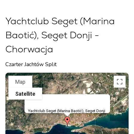
Yachtclub Seget (Marina
Baotić), Seget Donji -
Chorwacja
Czarter Jachtów Split
Map
Satellite
Yachtclub Seget (Marina Baotić), Seget Donji