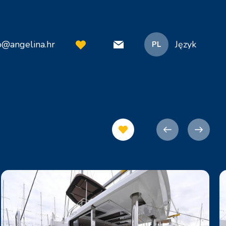
o@angelina.hr
Język
PL