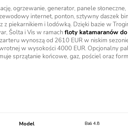
ję, ogrzewanie, generator, panele słoneczne,
zewodowy internet, ponton, sztywny daszek bimin
 piekarnikiem i lodówką. Dzięki bazie w Trogir
r, Šolta i Vis w ramach
floty katamaranów do
czarteru wynoszą od 2610 EUR w niskim sezoni
zwrotnej w wysokości 4000 EUR. Opcjonalny pak
muje sprzątanie końcowe, gaz, pościel oraz for
Model
Bali 4.8