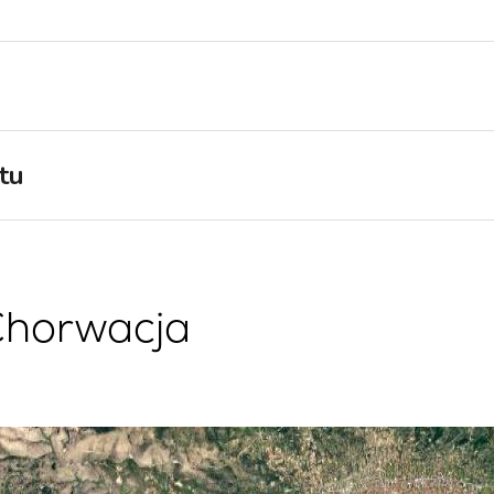
Region Żeglarski Split
Czarter Jachtów
Trogir
Flotyllowych
Region Żeglarski
Valovie - Zdalny Asystent
Dubrownik
Żeglarski
Region Żeglarski Istria
Czarter katamaranów Bali
tu
Region Żeglarski Kvarner
 Chorwacja