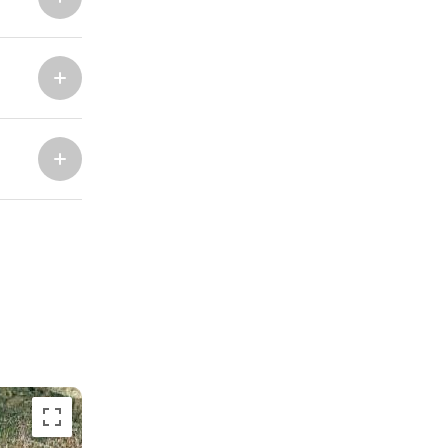
Marina Trogir - ACI
Bazy Północne
Marina Trogir - SCT
ACI Marina Split
Pula, ACI Marina Pomer
ACI Marina Dubrovnik,
Pula, Marina Polesana
Komolac
Marina Punat, Krk
Marina Losinj, Mali Lošinj