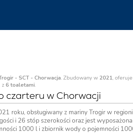
Trogir - SCT - Chorwacja
. Zbudowany w
2021
, oferuje
, z
6 toaletami
.
do czarteru w Chorwacji
21 roku, obsługiwany z mariny Trogir w region
ugości i 26 stóp szerokości oraz jest wyposażon
emności 1000 l i zbiornik wody o pojemności 1000