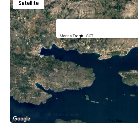
Satellite
Marina Trogir - SCT
Map Data