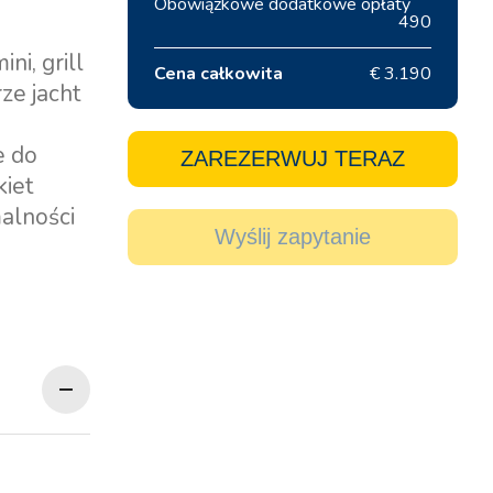
Obowiązkowe dodatkowe opłaty
490
i, grill
Cena całkowita
€ 3.190
ze jacht
e do
ZAREZERWUJ TERAZ
iet
malności
Wyślij zapytanie