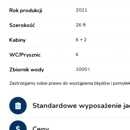
Rok produkcji
2021
Szerokość
26 ft
Kabiny
6 + 2
WC/Prysznic
6
Zbiornik wody
1000 l
Kontakt
Nasza Flota
Zastrzegamy sobie prawo do wystąpienia błędów i pomyłek
Aktualności / Blog
Jachty Żaglowe
O nas
Łodzie Motorowe
Standardowe wyposażenie ja
Partnerzy
Katamarany
Najczęściej Zadawane
Katamarany Motorowe
Ceny
Pytania