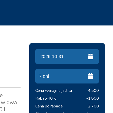
Cena wynajmu jachtu
4.500
ie
Rabat
-40%
-1.800
a w dwa
Cena po rabacie
2.700
 l.