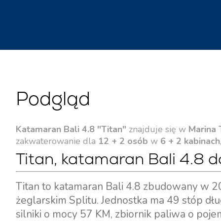
Podgląd
Katamaran Bali 4.8 "Titan"
znajduje się w
Marina 
zakwaterowanie dla
12 + 2 osób
w
6 + 2 kabinach
Titan, katamaran Bali 4.8 
Titan to katamaran Bali 4.8 zbudowany w 20
żeglarskim Splitu. Jednostka ma 49 stóp dł
silniki o mocy 57 KM, zbiornik paliwa o poj