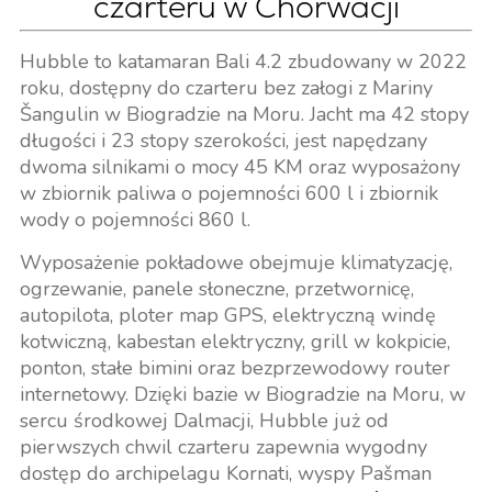
czarteru w Chorwacji
Hubble to katamaran Bali 4.2 zbudowany w 2022
roku, dostępny do czarteru bez załogi z Mariny
Šangulin w Biogradzie na Moru. Jacht ma 42 stopy
długości i 23 stopy szerokości, jest napędzany
dwoma silnikami o mocy 45 KM oraz wyposażony
w zbiornik paliwa o pojemności 600 l i zbiornik
wody o pojemności 860 l.
Wyposażenie pokładowe obejmuje klimatyzację,
ogrzewanie, panele słoneczne, przetwornicę,
autopilota, ploter map GPS, elektryczną windę
kotwiczną, kabestan elektryczny, grill w kokpicie,
ponton, stałe bimini oraz bezprzewodowy router
internetowy. Dzięki bazie w Biogradzie na Moru, w
sercu środkowej Dalmacji, Hubble już od
pierwszych chwil czarteru zapewnia wygodny
dostęp do archipelagu Kornati, wyspy Pašman