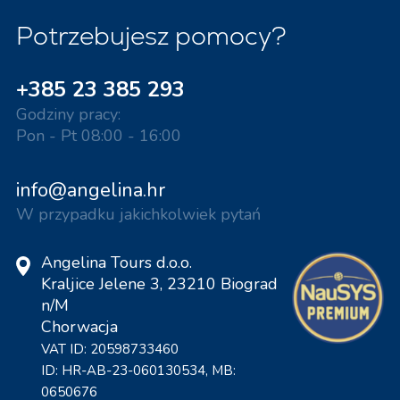
Potrzebujesz pomocy?
+385 23 385 293
Godziny pracy:
Pon - Pt 08:00 - 16:00
info@angelina.hr
W przypadku jakichkolwiek pytań
Angelina Tours d.o.o.
Kraljice Jelene 3, 23210 Biograd
n/M
Chorwacja
VAT ID: 20598733460
ID: HR-AB-23-060130534, MB:
0650676