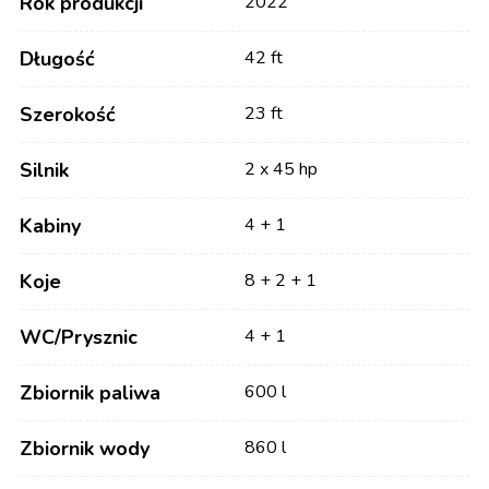
Rok produkcji
2022
Długość
42 ft
Szerokość
23 ft
Silnik
2 x 45 hp
Kabiny
4 + 1
Koje
8 + 2 + 1
WC/Prysznic
4 + 1
Zbiornik paliwa
600 l
Zbiornik wody
860 l