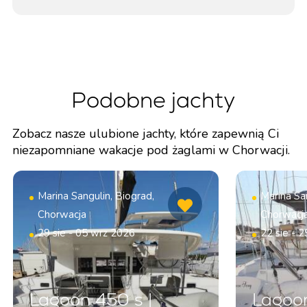
Podobne jachty
Zobacz nasze ulubione jachty, które zapewnią Ci
niezapomniane wakacje pod żaglami w Chorwacji.
Marina Sangulin, Biograd,
Marina San
Chorwacja
Chorwacj
29 sie - 05 wrz 2026
22 sie - 2
Lagoon 450 s |
Lagoon