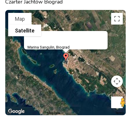
Czarter Jachtów Biograd
Map
Satellite
Marina Sangulin, Biograd
Map Data
Terms