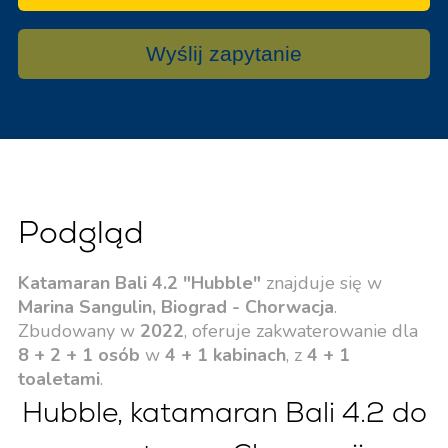
Wyślij zapytanie
Podgląd
Katamaran Bali 4.2 "Hubble"
znajduje się w
Marina Sangulin, Biograd - Chorwacja
.
Zbudowany w
2022
, oferuje zakwaterowanie dla
8 + 2 + 1 osób
w
4 + 1 kabinach
, z
4 + 1
toaletami
.
Hubble, katamaran Bali 4.2 do